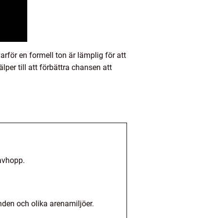
rför en formell ton är lämplig för att
lper till att förbättra chansen att
tavhopp.
den och olika arenamiljöer.