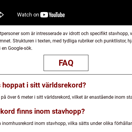
personer som är intresserade av idrott och specifikt stavhopp, va
net. Strukturen i texten, med tydliga rubriker och punktlistor, hjä
 en Google-sök.
FAQ
 hoppat i sitt världsrekord?
på över 6 meter i sitt världsrekord, vilket är enastående inom s
rekord finns inom stavhopp?
inomhusrekord inom stavhopp, vilka sätts under olika förhållan