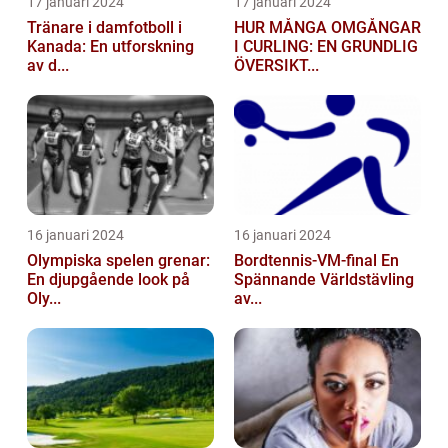
17 januari 2024
17 januari 2024
Tränare i damfotboll i
HUR MÅNGA OMGÅNGAR
Kanada: En utforskning
I CURLING: EN GRUNDLIG
av d...
ÖVERSIKT...
16 januari 2024
16 januari 2024
Olympiska spelen grenar:
Bordtennis-VM-final En
En djupgående look på
Spännande Världstävling
Oly...
av...