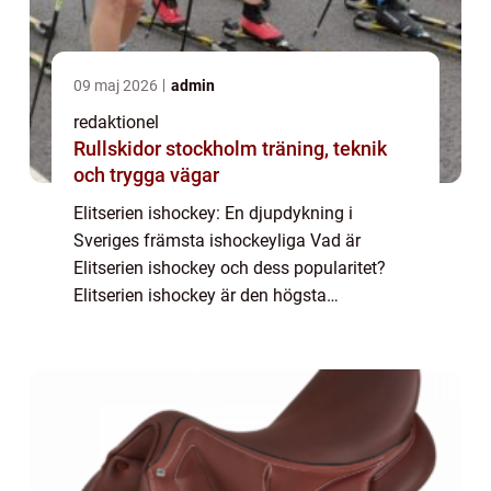
09 maj 2026
admin
redaktionel
Rullskidor stockholm träning, teknik
och trygga vägar
Elitserien ishockey: En djupdykning i
Sveriges främsta ishockeyliga Vad är
Elitserien ishockey och dess popularitet?
Elitserien ishockey är den högsta
professionella ishockeyligan i Sverige. Den
grundades 1922 och har sedan dess
utvecklats till att b...