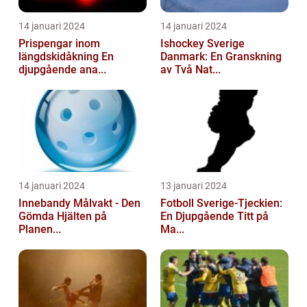
14 januari 2024
14 januari 2024
Prispengar inom
Ishockey Sverige
längdskidåkning En
Danmark: En Granskning
djupgående ana...
av Två Nat...
14 januari 2024
13 januari 2024
Innebandy Målvakt - Den
Fotboll Sverige-Tjeckien:
Gömda Hjälten på
En Djupgående Titt på
Planen...
Ma...