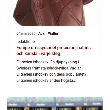
04 maj 2026
Adam Wallin
redaktionel
Equipe dressyrsadel precision, balans
och känsla i varje steg
Elitserien ishockey: En djupdykning i
Sveriges främsta ishockeyliga Vad är
Elitserien ishockey och dess popularitet?
Elitserien ishockey är den högsta
professionella ishockeyligan i Sverige. Den
grundades 1922 och har sedan dess
utvecklats till att b...