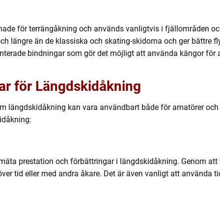
gnade för terrängåkning och används vanligtvis i fjällområden oc
ch längre än de klassiska och skating-skidorna och ger bättre f
terade bindningar som gör det möjligt att använda kängor för att
ar för Längdskidåkning
om längdskidåkning kan vara användbart både för amatörer och t
idåkning:
mäta prestation och förbättringar i längdskidåkning. Genom att ta
er tid eller med andra åkare. Det är även vanligt att använda ti