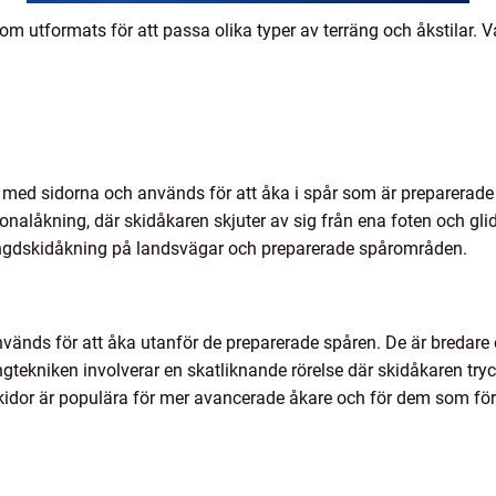
om utformats för att passa olika typer av terräng och åkstilar. Va
 med sidorna och används för att åka i spår som är preparerade 
nalåkning, där skidåkaren skjuter av sig från ena foten och gli
ängdskidåkning på landsvägar och preparerade spårområden.
nvänds för att åka utanför de preparerade spåren. De är bredare
ingtekniken involverar en skatliknande rörelse där skidåkaren try
kidor är populära för mer avancerade åkare och för dem som för