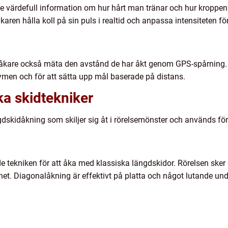
 ge värdefull information om hur hårt man tränar och hur kropp
ren hålla koll på sin puls i realtid och anpassa intensiteten för
åkare också mäta den avstånd de har åkt genom GPS-spårning. D
ymen och för att sätta upp mål baserade på distans.
ka skidtekniker
gdskidåkning som skiljer sig åt i rörelsemönster och används för
tekniken för att åka med klassiska längdskidor. Rörelsen sker 
net. Diagonalåkning är effektivt på platta och något lutande un