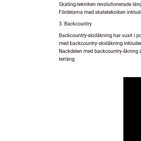
Skating-tekniken revolutionerade läng
Fördelarna med skatetekniken inkluder
3. Backcountry
Backcountry-skidåkning har vuxit i p
med backcountry-skidåkning inkluder
Nackdelen med backcountry-åkning är
terräng.