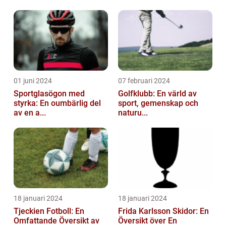
01 juni 2024
07 februari 2024
Sportglasögon med
Golfklubb: En värld av
styrka: En oumbärlig del
sport, gemenskap och
av en a...
naturu...
18 januari 2024
18 januari 2024
Tjeckien Fotboll: En
Frida Karlsson Skidor: En
Omfattande Översikt av
Översikt över En