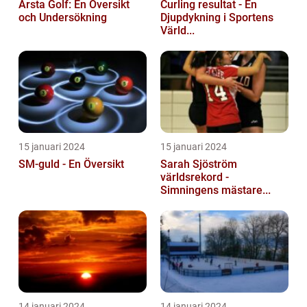
Årsta Golf: En Översikt
Curling resultat - En
och Undersökning
Djupdykning i Sportens
Värld...
15 januari 2024
15 januari 2024
SM-guld - En Översikt
Sarah Sjöström
världsrekord -
Simningens mästare...
14 januari 2024
14 januari 2024