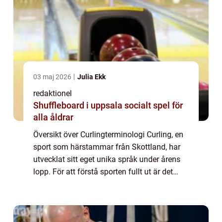
03 maj 2026
Julia Ekk
redaktionel
Shuffleboard i uppsala socialt spel för
alla åldrar
Översikt över Curlingterminologi Curling, en
sport som härstammar från Skottland, har
utvecklat sitt eget unika språk under årens
lopp. För att förstå sporten fullt ut är det
viktigt att bekanta sig med de vanligaste
termer och begrepp som används in...