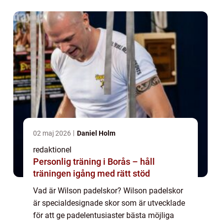
material och genomgår noga utvecklings-
oc...
02 maj 2026
Daniel Holm
redaktionel
Personlig träning i Borås – håll
träningen igång med rätt stöd
Vad är Wilson padelskor? Wilson padelskor
är specialdesignade skor som är utvecklade
för att ge padelentusiaster bästa möjliga