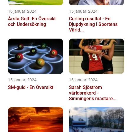
16 januari 2024
15 januari 2024
Årsta Golf: En Översikt
Curling resultat - En
och Undersökning
Djupdykning i Sportens
Värld...
15 januari 2024
15 januari 2024
SM-guld - En Översikt
Sarah Sjöström
världsrekord -
Simningens mästare...