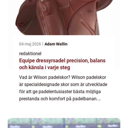
04 maj 2026
Adam Wallin
redaktionel
Equipe dressyrsadel precision, balans
och känsla i varje steg
Vad är Wilson padelskor? Wilson padelskor
är specialdesignade skor som är utvecklade
för att ge padelentusiaster bästa möjliga
prestanda och komfort på padelbanan.
Dessa skor är tillverkade av högkvalitativa
material och genomgår noga utvecklings-
oc...