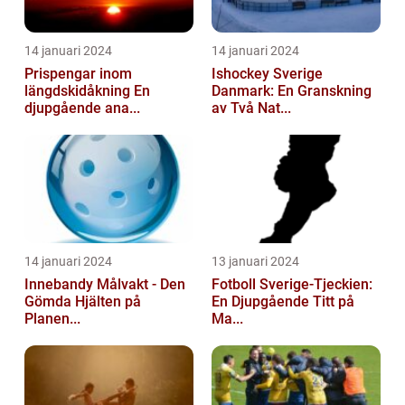
14 januari 2024
14 januari 2024
Prispengar inom
Ishockey Sverige
längdskidåkning En
Danmark: En Granskning
djupgående ana...
av Två Nat...
14 januari 2024
13 januari 2024
Innebandy Målvakt - Den
Fotboll Sverige-Tjeckien:
Gömda Hjälten på
En Djupgående Titt på
Planen...
Ma...