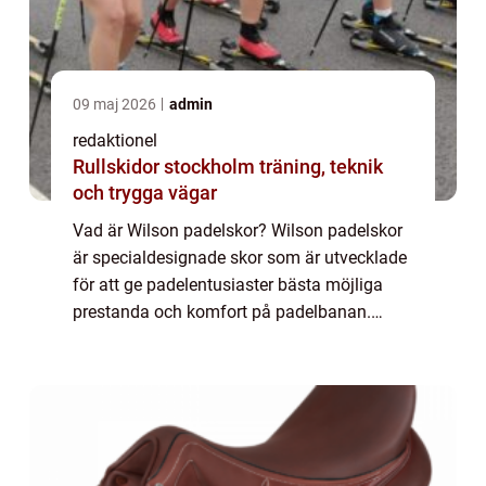
09 maj 2026
admin
redaktionel
Rullskidor stockholm träning, teknik
och trygga vägar
Vad är Wilson padelskor? Wilson padelskor
är specialdesignade skor som är utvecklade
för att ge padelentusiaster bästa möjliga
prestanda och komfort på padelbanan.
Dessa skor är tillverkade av högkvalitativa
material och genomgår noga utvecklings-
oc...