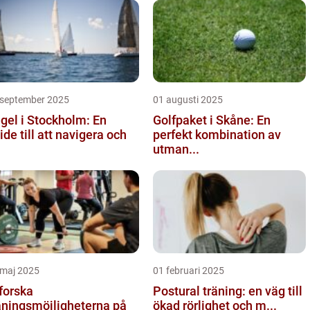
 september 2025
01 augusti 2025
gel i Stockholm: En
Golfpaket i Skåne: En
ide till att navigera och
perfekt kombination av
utman...
 maj 2025
01 februari 2025
forska
Postural träning: en väg till
äningsmöjligheterna på
ökad rörlighet och m...