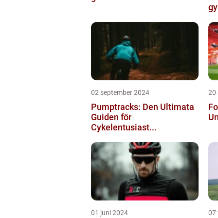
gy
02 september 2024
20
Pumptracks: Den Ultimata
Fo
Guiden för
Un
Cykelentusiast...
01 juni 2024
07 