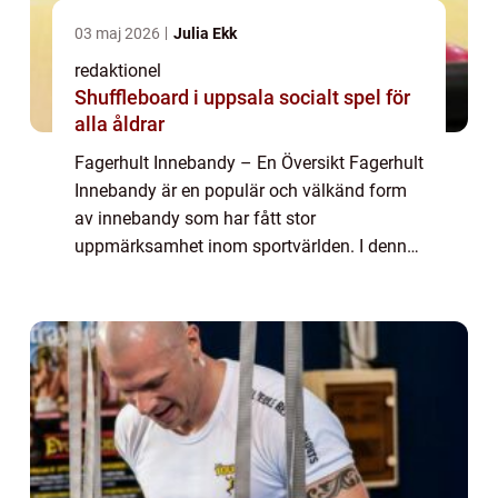
03 maj 2026
Julia Ekk
redaktionel
Shuffleboard i uppsala socialt spel för
alla åldrar
Fagerhult Innebandy – En Översikt Fagerhult
Innebandy är en populär och välkänd form
av innebandy som har fått stor
uppmärksamhet inom sportvärlden. I denna
artikel kommer vi att ge en omfattande och
grundlig översikt över Fagerhult Innebandy
o...