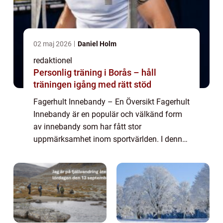
02 maj 2026
Daniel Holm
redaktionel
Personlig träning i Borås – håll
träningen igång med rätt stöd
Fagerhult Innebandy – En Översikt Fagerhult
Innebandy är en populär och välkänd form
av innebandy som har fått stor
uppmärksamhet inom sportvärlden. I denna
artikel kommer vi att ge en omfattande och
grundlig översikt över Fagerhult Innebandy
o...