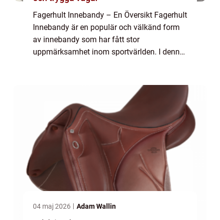
Fagerhult Innebandy – En Översikt Fagerhult
Innebandy är en populär och välkänd form
av innebandy som har fått stor
uppmärksamhet inom sportvärlden. I denna
artikel kommer vi att ge en omfattande och
grundlig översikt över Fagerhult Innebandy
o...
04 maj 2026
Adam Wallin