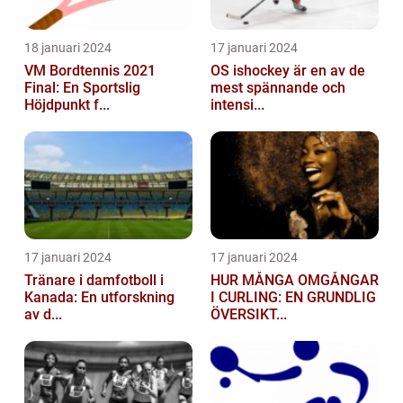
18 januari 2024
17 januari 2024
VM Bordtennis 2021
OS ishockey är en av de
Final: En Sportslig
mest spännande och
Höjdpunkt f...
intensi...
17 januari 2024
17 januari 2024
Tränare i damfotboll i
HUR MÅNGA OMGÅNGAR
Kanada: En utforskning
I CURLING: EN GRUNDLIG
av d...
ÖVERSIKT...