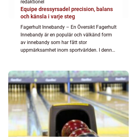
redaktionel
Equipe dressyrsadel precision, balans
och känsla i varje steg
Fagerhult Innebandy – En Översikt Fagerhult
Innebandy är en populär och välkänd form
av innebandy som har fått stor
uppmärksamhet inom sportvärlden. I denna
artikel kommer vi att ge en omfattande och
grundlig översikt över Fagerhult Innebandy
o...