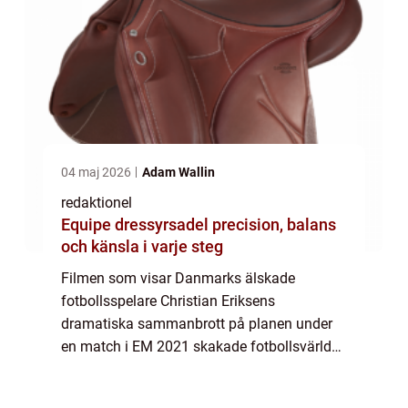
04 maj 2026
Adam Wallin
redaktionel
Equipe dressyrsadel precision, balans
och känsla i varje steg
Filmen som visar Danmarks älskade
fotbollsspelare Christian Eriksens
dramatiska sammanbrott på planen under
en match i EM 2021 skakade fotbollsvärlden
och satte fokus på både spelarens hälsa
och den danska lagets starka enighet. I