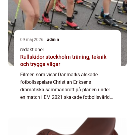
09 maj 2026
admin
redaktionel
Rullskidor stockholm träning, teknik
och trygga vägar
Filmen som visar Danmarks älskade
fotbollsspelare Christian Eriksens
dramatiska sammanbrott på planen under
en match i EM 2021 skakade fotbollsvärlden
och satte fokus på både spelarens hälsa
och den danska lagets starka enighet. I
denna artikel komme...