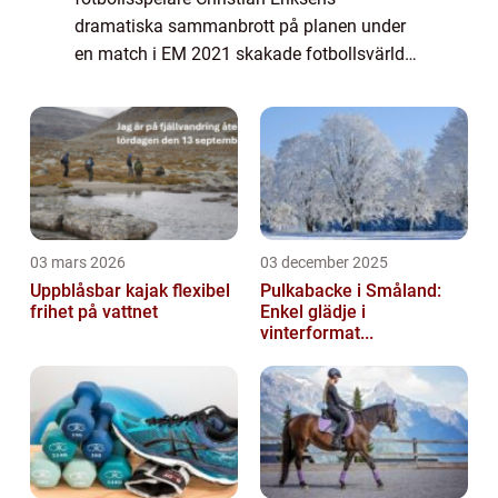
dramatiska sammanbrott på planen under
en match i EM 2021 skakade fotbollsvärlden
och satte fokus på både spelarens hälsa
och den danska lagets starka enighet. I
denna artikel komme...
03 mars 2026
03 december 2025
Uppblåsbar kajak flexibel
Pulkabacke i Småland:
frihet på vattnet
Enkel glädje i
vinterformat...