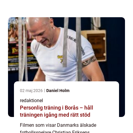
och satte fokus på både spelarens hälsa
och den danska lagets starka enighet. I
denna artikel komme...
02 maj 2026
Daniel Holm
redaktionel
Personlig träning i Borås – håll
träningen igång med rätt stöd
Filmen som visar Danmarks älskade
fotbollsspelare Christian Eriksens