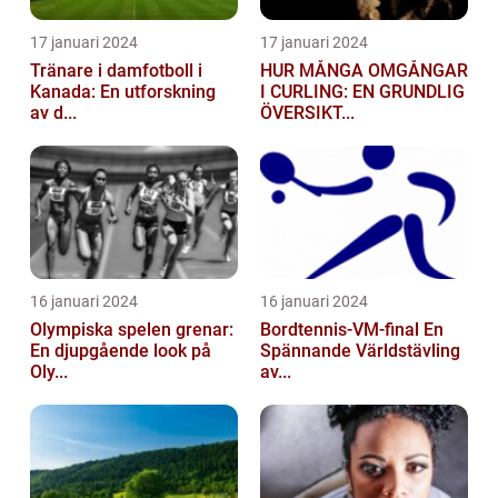
17 januari 2024
17 januari 2024
Tränare i damfotboll i
HUR MÅNGA OMGÅNGAR
Kanada: En utforskning
I CURLING: EN GRUNDLIG
av d...
ÖVERSIKT...
16 januari 2024
16 januari 2024
Olympiska spelen grenar:
Bordtennis-VM-final En
En djupgående look på
Spännande Världstävling
Oly...
av...