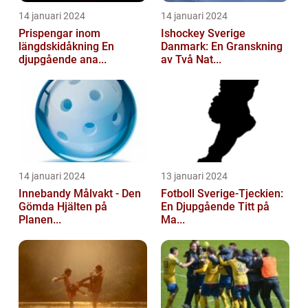
14 januari 2024
14 januari 2024
Prispengar inom
Ishockey Sverige
längdskidåkning En
Danmark: En Granskning
djupgående ana...
av Två Nat...
14 januari 2024
13 januari 2024
Innebandy Målvakt - Den
Fotboll Sverige-Tjeckien:
Gömda Hjälten på
En Djupgående Titt på
Planen...
Ma...