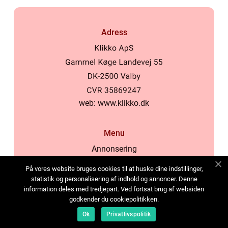
Adress
web:
www.klikko.dk
Menu
Annonsering
Om oss
På vores website bruges cookies til at huske dine indstillinger,
Cookies
statistik og personalisering af indhold og annoncer. Denne
information deles med tredjepart. Ved fortsat brug af websiden
Kontakta oss
godkender du cookiepolitikken.
Sitemap
Ok
Privatlivspolitik