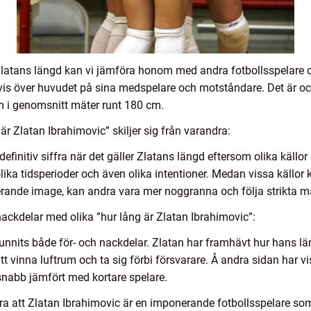
v Zlatans längd kan vi jämföra honom med andra fotbollsspelare o
gtvis över huvudet på sina medspelare och motståndare. Det är oc
 i genomsnitt mäter runt 180 cm.
är Zlatan Ibrahimovic” skiljer sig från varandra:
finitiv siffra när det gäller Zlatans längd eftersom olika källor 
ika tidsperioder och även olika intentioner. Medan vissa källor
rande image, kan andra vara mer noggranna och följa strikta m
ackdelar med olika ”hur lång är Zlatan Ibrahimovic”:
 funnits både för- och nackdelar. Zlatan har framhävt hur hans l
att vinna luftrum och ta sig förbi försvarare. Å andra sidan har v
nabb jämfört med kortare spelare.
a att Zlatan Ibrahimovic är en imponerande fotbollsspelare som