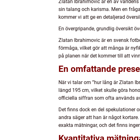
Zlatan Ibrahimovic är en av världen
sin talang och karisma. Men en fråga 
kommer vi att ge en detaljerad översi
En övergripande, grundlig översikt öv
Zlatan Ibrahimovic är en svensk fotb
förmåga, vilket gör att många är nyfi
på planen när det kommer till att vin
En omfattande presen
När vi talar om ”hur lång är Zlatan Ibr
längd 195 cm, vilket skulle göra honom
officiella siffran som ofta används a
Det finns dock en del spekulationer 
andra säger att han är något kortare.
exakta mätningar, och det finns inge
Kvantitativa mätning