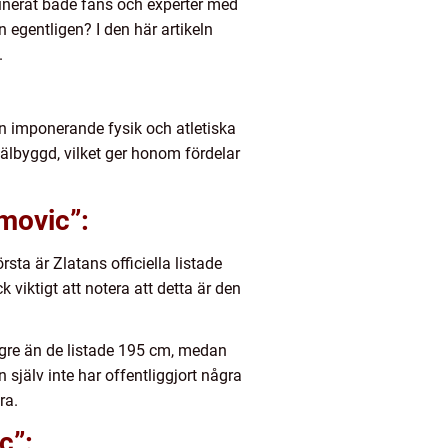
inerat både fans och experter med
 egentligen? I den här artikeln
.
n imponerande fysik och atletiska
välbyggd, vilket ger honom fördelar
imovic”:
rsta är Zlatans officiella listade
 viktigt att notera att detta är den
ngre än de listade 195 cm, medan
själv inte har offentliggjort några
ra.
c”: