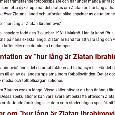
s mest framstående fotbollsspelare och har under många år fasc
som ofta dyker upp när det pratas om Zlatan är: hur lång är han
kt över Zlatans längd och utforska olika aspekter av detta ämne
er ”hur lång är Zlatan Ibrahimovic”:
ollsspelare född den 3 oktober 1981 i Malmö. Han är känd för si
kna på hans exakta längd. Zlatan är känd för att vara lång och 
na luftdueller och dominera i närkamper.
tation av ”hur lång är Zlatan Ibrah
ahimovic” finns det ett antal faktorer att ta hänsyn till. För det fö
 till en av de längsta spelarna inom fotbollsvärlden. Det är dock
v media och fotbollsorganisationer.
om Zlatans exakta längd. Vissa källor hävdar att han är ännu lä
 Dessa spekulationer kan vara svåra att bekräfta eftersom Zlatan 
n omfattande forskning eller data som stöder någon specifik siff
ar om ”hur lång är Zlatan Ibrahimovi