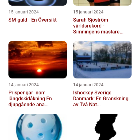
15 januari 2024
15 januari 2024
SM-guld - En Översikt
Sarah Sjöström
världsrekord -
Simningens mästare...
14 januari 2024
14 januari 2024
Prispengar inom
Ishockey Sverige
längdskidåkning En
Danmark: En Granskning
djupgående ana...
av Två Nat...