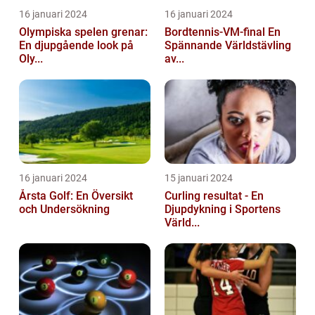
16 januari 2024
16 januari 2024
Olympiska spelen grenar:
Bordtennis-VM-final En
En djupgående look på
Spännande Världstävling
Oly...
av...
16 januari 2024
15 januari 2024
Årsta Golf: En Översikt
Curling resultat - En
och Undersökning
Djupdykning i Sportens
Värld...