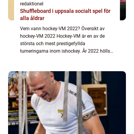
redaktionel
Shuffleboard i uppsala socialt spel för
alla åldrar
Vem vann hockey-VM 2022? Översikt av
hockey-VM 2022 Hockey-VM är en av de
största och mest prestigefyllda
turneringarna inom ishockey. År 2022 hölls
detta extraordinära evenemang där lag från
hela världen tävlar mot varandra för att bli
den bästa nat...