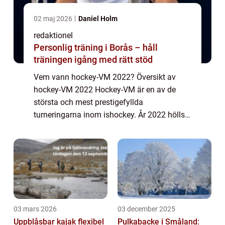
02 maj 2026
Daniel Holm
redaktionel
Personlig träning i Borås – håll
träningen igång med rätt stöd
Vem vann hockey-VM 2022? Översikt av
hockey-VM 2022 Hockey-VM är en av de
största och mest prestigefyllda
turneringarna inom ishockey. År 2022 hölls
detta extraordinära evenemang där lag från
hela världen tävlar mot varandra för att bli
den bästa nat...
03 mars 2026
03 december 2025
Uppblåsbar kajak flexibel
Pulkabacke i Småland: