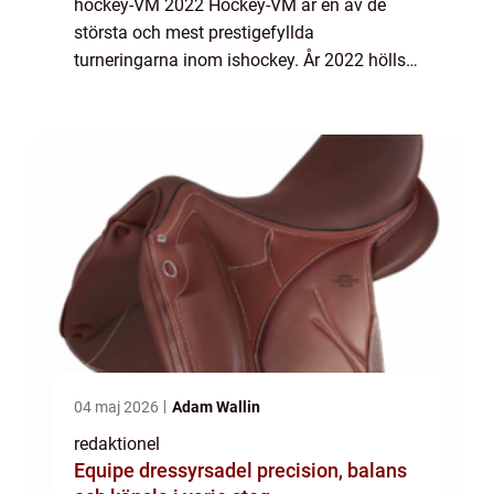
hockey-VM 2022 Hockey-VM är en av de
största och mest prestigefyllda
turneringarna inom ishockey. År 2022 hölls
detta extraordinära evenemang där lag från
hela världen tävlar mot varandra för att bli
den bästa nat...
04 maj 2026
Adam Wallin
redaktionel
Equipe dressyrsadel precision, balans