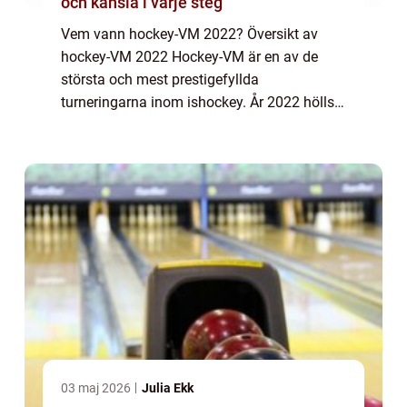
och känsla i varje steg
Vem vann hockey-VM 2022? Översikt av
hockey-VM 2022 Hockey-VM är en av de
största och mest prestigefyllda
turneringarna inom ishockey. År 2022 hölls
detta extraordinära evenemang där lag från
hela världen tävlar mot varandra för att bli
den bästa nat...
03 maj 2026
Julia Ekk