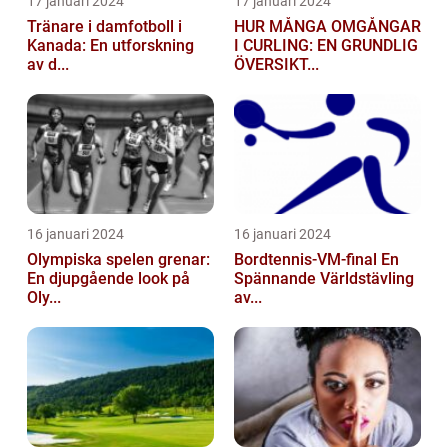
17 januari 2024
17 januari 2024
Tränare i damfotboll i
HUR MÅNGA OMGÅNGAR
Kanada: En utforskning
I CURLING: EN GRUNDLIG
av d...
ÖVERSIKT...
16 januari 2024
16 januari 2024
Olympiska spelen grenar:
Bordtennis-VM-final En
En djupgående look på
Spännande Världstävling
Oly...
av...