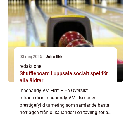
03 maj 2026
Julia Ekk
redaktionel
Shuffleboard i uppsala socialt spel för
alla åldrar
Innebandy VM Herr – En Översikt
Introduktion Innebandy VM Herr är en
prestigefylld turnering som samlar de bästa
herrlagen från olika länder i en tävling för att
kröna världsmästare i innebandy. I denna
artikel kommer vi att ge en grundlig över...