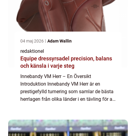
04 maj 2026
Adam Wallin
redaktionel
Equipe dressyrsadel precision, balans
och känsla i varje steg
Innebandy VM Herr – En Översikt
Introduktion Innebandy VM Herr är en
prestigefylld turnering som samlar de bästa
herrlagen från olika länder i en tävling för att
kröna världsmästare i innebandy. I denna
artikel kommer vi att ge en grundlig över...