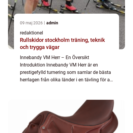
09 maj 2026
admin
redaktionel
Rullskidor stockholm träning, teknik
och trygga vägar
Innebandy VM Herr – En Översikt
Introduktion Innebandy VM Herr är en
prestigefylld turnering som samlar de bästa
herrlagen från olika länder i en tävling för att
kröna världsmästare i innebandy. I denna
artikel kommer vi att ge en grundlig över...