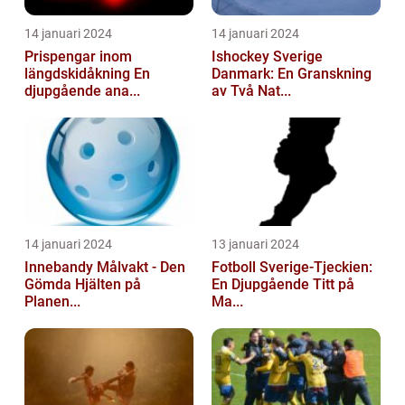
14 januari 2024
14 januari 2024
Prispengar inom
Ishockey Sverige
längdskidåkning En
Danmark: En Granskning
djupgående ana...
av Två Nat...
14 januari 2024
13 januari 2024
Innebandy Målvakt - Den
Fotboll Sverige-Tjeckien:
Gömda Hjälten på
En Djupgående Titt på
Planen...
Ma...