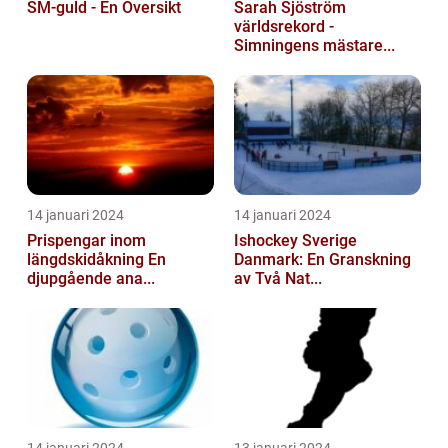
SM-guld - En Översikt
Sarah Sjöström
världsrekord -
Simningens mästare...
14 januari 2024
14 januari 2024
Prispengar inom
Ishockey Sverige
längdskidåkning En
Danmark: En Granskning
djupgående ana...
av Två Nat...
14 januari 2024
13 januari 2024