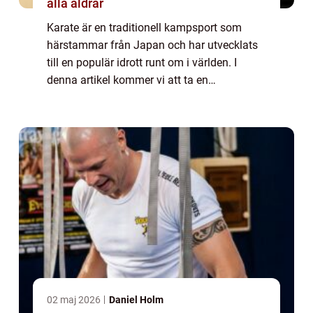
alla åldrar
Karate är en traditionell kampsport som
härstammar från Japan och har utvecklats
till en populär idrott runt om i världen. I
denna artikel kommer vi att ta en
djupgående titt på karate och utforska dess
olika aspekter, inklusive dess ursprung, olika
...
02 maj 2026
Daniel Holm