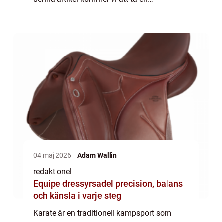
djupgående titt på karate och utforska dess
olika aspekter, inklusive dess ursprung, olika
...
04 maj 2026
Adam Wallin
redaktionel
Equipe dressyrsadel precision, balans
och känsla i varje steg
Karate är en traditionell kampsport som