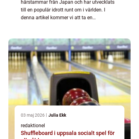
härstammar från Japan och har utvecklats
till en populär idrott runt om i världen. I
denna artikel kommer vi att ta en
djupgående titt på karate och utforska dess
olika aspekter, inklusive dess ursprung, olika
...
03 maj 2026
Julia Ekk
redaktionel
Shuffleboard i uppsala socialt spel för