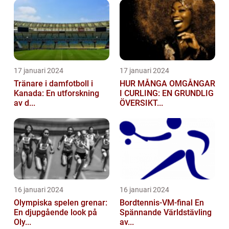
17 januari 2024
17 januari 2024
Tränare i damfotboll i
HUR MÅNGA OMGÅNGAR
Kanada: En utforskning
I CURLING: EN GRUNDLIG
av d...
ÖVERSIKT...
16 januari 2024
16 januari 2024
Olympiska spelen grenar:
Bordtennis-VM-final En
En djupgående look på
Spännande Världstävling
Oly...
av...