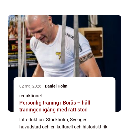
utmärkt utbud av vintersporter. Ett av de
mest populära valen för utomhusaktiviteter
under ...
02 maj 2026
Daniel Holm
redaktionel
Personlig träning i Borås – håll
träningen igång med rätt stöd
Introduktion: Stockholm, Sveriges
huvudstad och en kulturell och historiskt rik