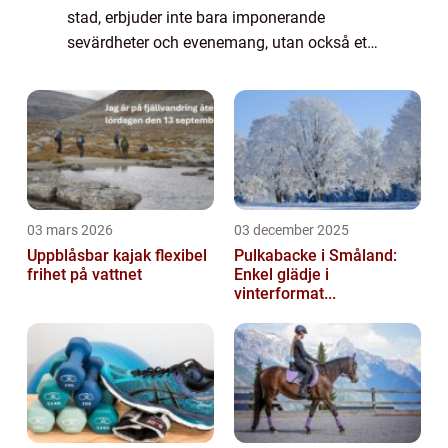
stad, erbjuder inte bara imponerande
sevärdheter och evenemang, utan också ett
utmärkt utbud av vintersporter. Ett av de
mest populära valen för utomhusaktiviteter
under ...
03 mars 2026
03 december 2025
Uppblåsbar kajak flexibel
Pulkabacke i Småland:
frihet på vattnet
Enkel glädje i
vinterformat...