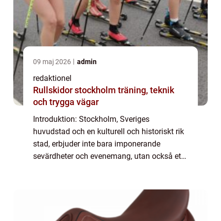
09 maj 2026
admin
redaktionel
Rullskidor stockholm träning, teknik
och trygga vägar
Introduktion: Stockholm, Sveriges
huvudstad och en kulturell och historiskt rik
stad, erbjuder inte bara imponerande
sevärdheter och evenemang, utan också ett
utmärkt utbud av vintersporter. Ett av de
mest populära valen för utomhusaktiviteter
under ...