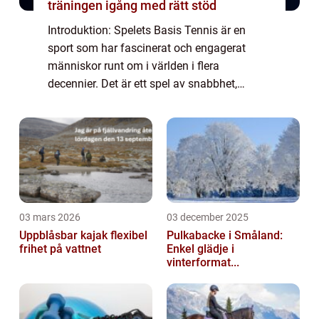
träningen igång med rätt stöd
Introduktion: Spelets Basis Tennis är en
sport som har fascinerat och engagerat
människor runt om i världen i flera
decennier. Det är ett spel av snabbhet,
precision och strategi. En avgörande del av
tennis är poängräkningen, där ”noll i tennis...
03 mars 2026
03 december 2025
Uppblåsbar kajak flexibel
Pulkabacke i Småland:
frihet på vattnet
Enkel glädje i
vinterformat...