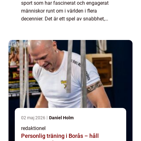
sport som har fascinerat och engagerat
människor runt om i världen i flera
decennier. Det är ett spel av snabbhet,
precision och strategi. En avgörande del av
tennis är poängräkningen, där ”noll i tennis...
02 maj 2026
Daniel Holm
redaktionel
Personlig träning i Borås – håll