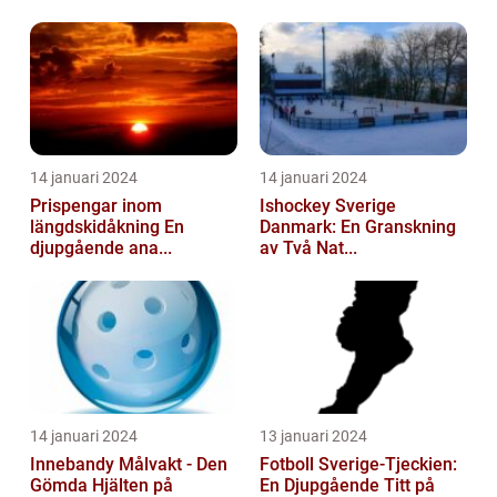
14 januari 2024
14 januari 2024
Prispengar inom
Ishockey Sverige
längdskidåkning En
Danmark: En Granskning
djupgående ana...
av Två Nat...
14 januari 2024
13 januari 2024
Innebandy Målvakt - Den
Fotboll Sverige-Tjeckien:
Gömda Hjälten på
En Djupgående Titt på