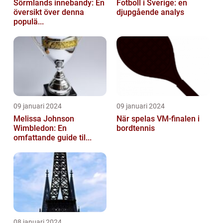
Sörmlands innebandy: En
Fotboll i Sverige: en
översikt över denna
djupgående analys
populä...
09 januari 2024
09 januari 2024
Melissa Johnson
När spelas VM-finalen i
Wimbledon: En
bordtennis
omfattande guide til...
08 januari 2024