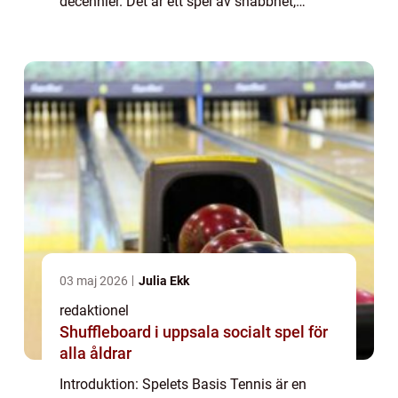
decennier. Det är ett spel av snabbhet,
precision och strategi. En avgörande del av
tennis är poängräkningen, där ”noll i tennis...
03 maj 2026
Julia Ekk
redaktionel
Shuffleboard i uppsala socialt spel för
alla åldrar
Introduktion: Spelets Basis Tennis är en