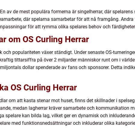
. En av de mest populära formerna är singelherrar, där spelarens s
 teamarbete, där spelarna samarbetar för att nå framgång. Andra 
anpassningar för att rymma olika spelares behov och färdigheter
ar om OS Curling Herrar
ik och populariteten växer ständigt. Under senaste OS-turnering
aftig tittarsiffra på över 2 miljarder människor runt om i värl
ljontals dollar spenderade av fans och sponsorer. Detta indike
ika OS Curling Herrar
ndlar om att kasta stenar mot huset, finns det skillnader i spels
fattande, medan lagherrar kräver samarbete och kommunikation
a spelare kan bilda lag, vilket ger en dynamisk och inkluderande
elare med funktionsnedsättningar och inkluderar olika kategorie