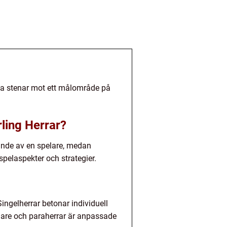
asta stenar mot ett målområde på
ling Herrar?
ttande av en spelare, medan
pelaspekter och strategier.
Singelherrar betonar individuell
elare och paraherrar är anpassade