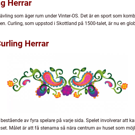
ng Herrar
 tävling som äger rum under Vinter-OS. Det är en sport som kombin
iken. Curling, som uppstod i Skottland på 1500-talet, är nu en gl
urling Herrar
bestående av fyra spelare på varje sida. Spelet involverar att ka
et. Målet är att få stenarna så nära centrum av huset som möjl