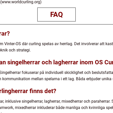
n (www.worldcurling.org)
FAQ
rar?
om Vinter-OS där curling spelas av herrlag. Det involverar att k
knik och strategi.
lan singelherrar och lagherrar inom OS Cur
. Singelherrar fokuserar på individuell skicklighet och beslutsfa
h kommunikation mellan spelarna i ett lag. Båda erbjuder unika s
rlingherrar finns det?
rar, inklusive singelherrar, lagherrar, mixedherrar och paraherrar. 
 teamwork, mixedherrar inkluderar både manliga och kvinnliga sp