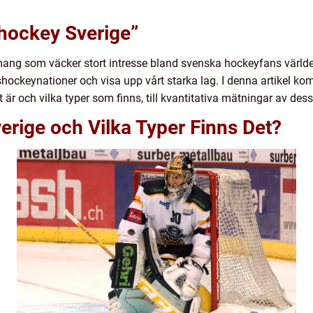
-hockey Sverige”
g som väcker stort intresse bland svenska hockeyfans världen öv
shockeynationer och visa upp vårt starka lag. I denna artikel kom
 är och vilka typer som finns, till kvantitativa mätningar av dess
rige och Vilka Typer Finns Det?