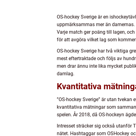
OS-hockey Sverige är en ishockeytäv
uppmärksammas mer än damernas. Turn
Varje match ger poäng till lagen, och
för att avgöra vilket lag som kommer
OS-hockey Sverige har två viktiga gre
mest eftertraktade och följs av hund
men drar ännu inte lika mycket publi
damlag.
Kvantitativa mätnin
”OS-hockey Sverige” är utan tvekan 
kvantitativa mätningar som sammanstä
spelen. År 2018, då OS-hockeyn ägde r
Intresset sträcker sig också utanför 
nätet. Hashtaggar som OSHockey och S