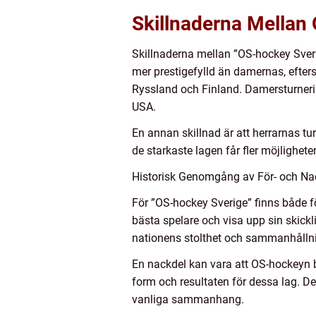
Skillnaderna Mellan 
Skillnaderna mellan ”OS-hockey Sverig
mer prestigefylld än damernas, efter
Ryssland och Finland. Damersturneri
USA.
En annan skillnad är att herrarnas tu
de starkaste lagen får fler möjlighet
Historisk Genomgång av För- och Na
För ”OS-hockey Sverige” finns både fö
bästa spelare och visa upp sin skickl
nationens stolthet och sammanhålln
En nackdel kan vara att OS-hockeyn be
form och resultaten för dessa lag. De
vanliga sammanhang.