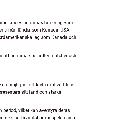
empel anses herrarnas turnering vara
rens från länder som Kanada, USA,
v Nordamerikanska lag som Kanada och
r att herrarna spelar fler matcher och
e en möjlighet att tävla mot världens
presentera sitt land och stärka
 period, vilket kan äventyra deras
 se sina favoritstjärnor spela i sina