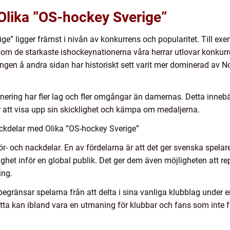
Olika ”OS-hockey Sverige”
e” ligger främst i nivån av konkurrens och popularitet. Till ex
som de starkaste ishockeynationerna våra herrar utlovar konkur
ngen å andra sidan har historiskt sett varit mer dominerad a
rnering har fler lag och fler omgångar än damernas. Detta innebä
er att visa upp sin skicklighet och kämpa om medaljerna.
ckdelar med Olika ”OS-hockey Sverige”
r- och nackdelar. En av fördelarna är att det ger svenska spelar
ighet inför en global publik. Det ger dem även möjligheten att re
ing.
gränsar spelarna från att delta i sina vanliga klubblag under en
tta kan ibland vara en utmaning för klubbar och fans som inte får