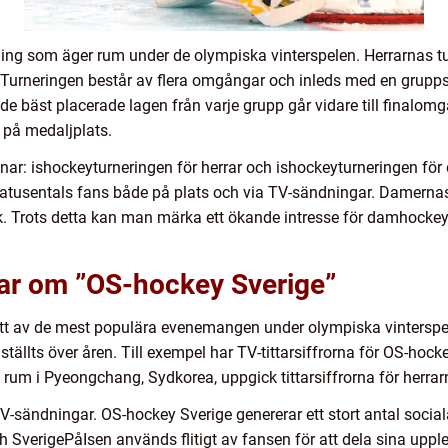
ling som äger rum under de olympiska vinterspelen. Herrarnas t
eringen består av flera omgångar och inleds med en gruppspel
 de bäst placerade lagen från varje grupp går vidare till finalo
 på medaljplats.
nar: ishockeyturneringen för herrar och ishockeyturneringen för
ratusentals fans både på plats och via TV-sändningar. Damernas 
k. Trots detta kan man märka ett ökande intresse för damhockeyn
gar om ”OS-hockey Sverige”
ett av de mest populära evenemangen under olympiska vinterspe
llts över åren. Till exempel har TV-tittarsiffrorna för OS-hock
um i Pyeongchang, Sydkorea, uppgick tittarsiffrorna för herrarnas 
TV-sändningar. OS-hockey Sverige genererar ett stort antal soci
verigePåIsen används flitigt av fansen för att dela sina upple