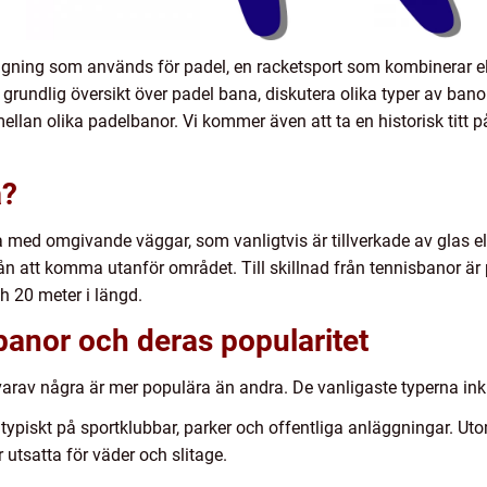
ggning som används för padel, en racketsport som kombinerar el
 grundlig översikt över padel bana, diskutera olika typer av bano
llan olika padelbanor. Vi kommer även att ta en historisk titt p
a?
 med omgivande väggar, som vanligtvis är tillverkade av glas e
 från att komma utanför området. Till skillnad från tennisbanor ä
h 20 meter i längd.
 banor och deras popularitet
 varav några är mer populära än andra. De vanligaste typerna ink
ypiskt på sportklubbar, parker och offentliga anläggningar. Ut
 utsatta för väder och slitage.