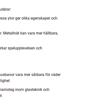
uderar:
essa ytor ger olika egenskaper och
r. Metallnät kan vara mer hållbara,
rkar spelupplevelsen och
mhusbanor vara mer sårbara för väder
ighet.
. Framsteg inom glasteknik och
l.