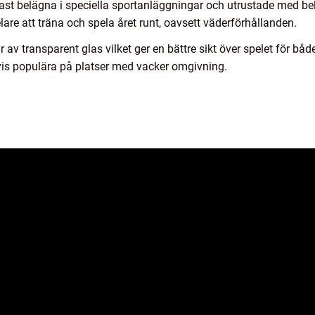
ast belägna i speciella sportanläggningar och utrustade med be
are att träna och spela året runt, oavsett väderförhållanden.
av transparent glas vilket ger en bättre sikt över spelet för bå
vis populära på platser med vacker omgivning.