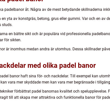
olika padelbanor åt. Några av de mest betydande skillnaderna inkl
a en yta av konstgräs, betong, grus eller gummi. Var och en av d
s studs.
rna en bättre sikt och är populära vid professionella padelbano
 för sikten.
nor är inomhus medan andra är utomhus. Dessa skillnader påve
nackdelar med olika padel banor
 padel banor haft sina för- och nackdelar. Till exempel kan uto
an vara mer skyddade men kan vara mer begränsade i tillgängl
 tekniker förbättrat padel banornas kvalitet och spelupplevelse
it till att skapa mer attraktiva och funktionella banor för pade