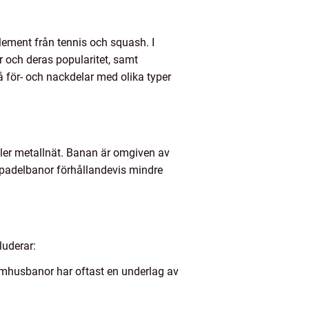
ement från tennis och squash. I
r och deras popularitet, samt
å för- och nackdelar med olika typer
ller metallnät. Banan är omgiven av
r padelbanor förhållandevis mindre
luderar:
omhusbanor har oftast en underlag av