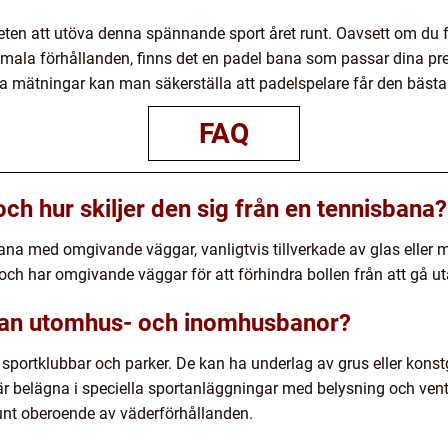
heten att utöva denna spännande sport året runt. Oavsett om du
mala förhållanden, finns det en padel bana som passar dina pre
va mätningar kan man säkerställa att padelspelare får den bästa
FAQ
ch hur skiljer den sig från en tennisbana?
na med omgivande väggar, vanligtvis tillverkade av glas eller met
ch har omgivande väggar för att förhindra bollen från att gå u
llan utomhus- och inomhusbanor?
sportklubbar och parker. De kan ha underlag av grus eller konst
r belägna i speciella sportanläggningar med belysning och ventil
runt oberoende av väderförhållanden.