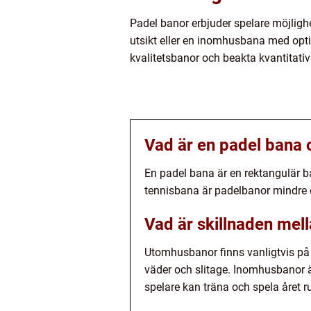
Padel banor erbjuder spelare möjlig
utsikt eller en inomhusbana med opti
kvalitetsbanor och beakta kvantitati
Vad är en padel bana o
En padel bana är en rektangulär ba
tennisbana är padelbanor mindre o
Vad är skillnaden me
Utomhusbanor finns vanligtvis på 
väder och slitage. Inomhusbanor ä
spelare kan träna och spela året 