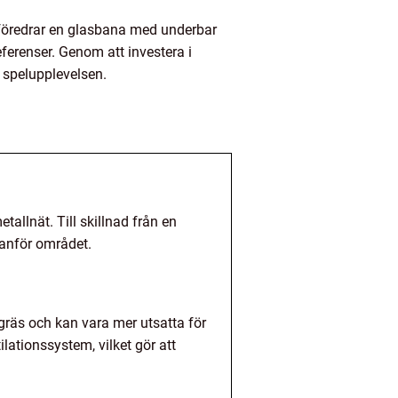
 föredrar en glasbana med underbar
ferenser. Genom att investera i
 spelupplevelsen.
allnät. Till skillnad från en
tanför området.
gräs och kan vara mer utsatta för
ationssystem, vilket gör att