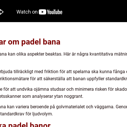
gar om padel bana
bana kan olika aspekter beaktas. Här är några kvantitativa mät
rbjuda tillräckligt med friktion för att spelarna ska kunna fånga
friktionsmätare för att säkerställa att banan uppfyller standardkr
e för att undvika ojämna studsar och minimera risken för skad
etsskanner som analyserar ytan noggrant.
bana kan variera beroende på golvmaterialet och väggarna. Gen
 standardkrav för ljudvolym.
ika padel banor