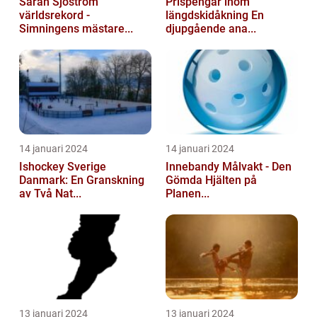
Sarah Sjöström
Prispengar inom
världsrekord -
längdskidåkning En
Simningens mästare...
djupgående ana...
14 januari 2024
14 januari 2024
Ishockey Sverige
Innebandy Målvakt - Den
Danmark: En Granskning
Gömda Hjälten på
av Två Nat...
Planen...
13 januari 2024
13 januari 2024