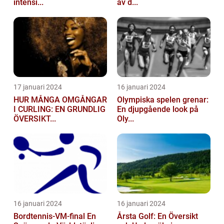
intensi...
av d...
17 januari 2024
16 januari 2024
HUR MÅNGA OMGÅNGAR
Olympiska spelen grenar:
I CURLING: EN GRUNDLIG
En djupgående look på
ÖVERSIKT...
Oly...
16 januari 2024
16 januari 2024
Bordtennis-VM-final En
Årsta Golf: En Översikt