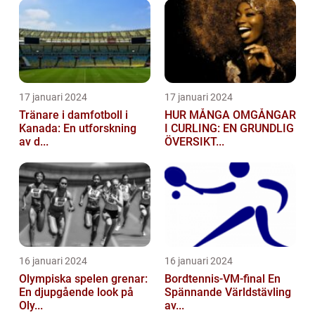
17 januari 2024
17 januari 2024
Tränare i damfotboll i
HUR MÅNGA OMGÅNGAR
Kanada: En utforskning
I CURLING: EN GRUNDLIG
av d...
ÖVERSIKT...
16 januari 2024
16 januari 2024
Olympiska spelen grenar:
Bordtennis-VM-final En
En djupgående look på
Spännande Världstävling
Oly...
av...