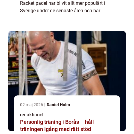
Racket padel har blivit allt mer populärt i
Sverige under de senaste åren och har
lockat många privatpersoner att prova på
denna spännande racketsport. I denna
artikel ...
02 maj 2026
Daniel Holm
redaktionel
Personlig träning i Borås – håll
träningen igång med rätt stöd