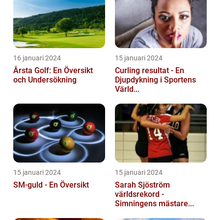
16 januari 2024
15 januari 2024
Årsta Golf: En Översikt
Curling resultat - En
och Undersökning
Djupdykning i Sportens
Värld...
15 januari 2024
15 januari 2024
SM-guld - En Översikt
Sarah Sjöström
världsrekord -
Simningens mästare...