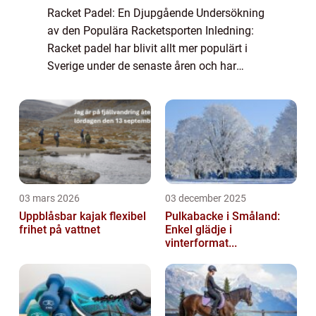
Racket Padel: En Djupgående Undersökning
av den Populära Racketsporten Inledning:
Racket padel har blivit allt mer populärt i
Sverige under de senaste åren och har
lockat många privatpersoner att prova på
denna spännande racketsport. I denna
artikel ...
03 mars 2026
03 december 2025
Uppblåsbar kajak flexibel
Pulkabacke i Småland:
frihet på vattnet
Enkel glädje i
vinterformat...