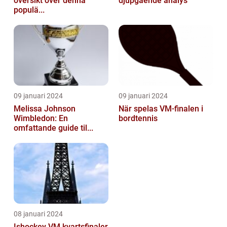
översikt över denna
djupgående analys
populä...
09 januari 2024
09 januari 2024
Melissa Johnson
När spelas VM-finalen i
Wimbledon: En
bordtennis
omfattande guide til...
08 januari 2024
Ishockey VM kvartsfinaler