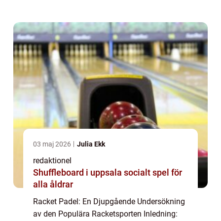
lockat många privatpersoner att prova på
denna spännande racketsport. I denna
artikel ...
03 maj 2026
Julia Ekk
redaktionel
Shuffleboard i uppsala socialt spel för
alla åldrar
Racket Padel: En Djupgående Undersökning
av den Populära Racketsporten Inledning: