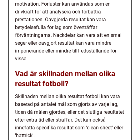
motivation. Förluster kan användas som en
drivkraft för att analysera och förbättra
prestationen. Oavgjorda resultat kan vara
betydelsefulla för lag som överträffar
förväntningarna. Nackdelar kan vara att en smal
seger eller oavgjort resultat kan vara mindre
imponerande eller mindre tillfredsställande för
vissa.
Vad är skillnaden mellan olika
resultat fotboll?
Skillnaden mellan olika resultat fotboll kan vara
baserad på antalet mål som gjorts av varje lag,
tiden då målen gjordes, eller det slutliga resultatet
efter extra tid eller straffar. Det kan också
innefatta specifika resultat som 'clean sheet' eller
'hattrick'.