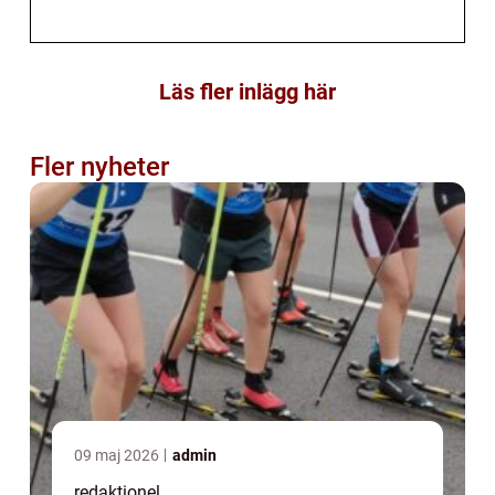
Läs fler inlägg här
Fler nyheter
09 maj 2026
admin
redaktionel