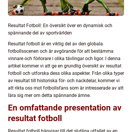
Resultat Fotboll: En översikt över en dynamisk och
spännande del av sportvärlden
Resultat fotboll är en viktig del av den globala
fotbollsscenen och är avgörande för att bestämma
vinnare och förlorare i olika tävlingar och ligor. I denna
artikel kommer vi att ge en grundlig översikt av resultat
fotboll och utforska dess olika aspekter. Från olika typer
av resultat till historiska för- och nackdelar, kommer vi
att rikta oss mot fotbollsfans som är intresserade av att
lära sig mer om detta spännande ämne.
En omfattande presentation av
resultat fotboll
Resultat fotboll hänvisar till det slutliga utfallet av en