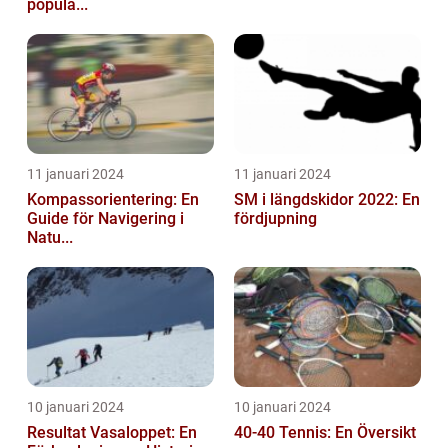
populä...
11 januari 2024
11 januari 2024
Kompassorientering: En
SM i längdskidor 2022: En
Guide för Navigering i
fördjupning
Natu...
10 januari 2024
10 januari 2024
Resultat Vasaloppet: En
40-40 Tennis: En Översikt