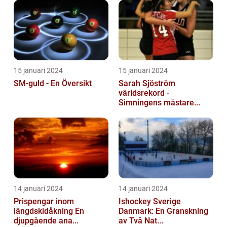
15 januari 2024
15 januari 2024
SM-guld - En Översikt
Sarah Sjöström
världsrekord -
Simningens mästare...
14 januari 2024
14 januari 2024
Prispengar inom
Ishockey Sverige
längdskidåkning En
Danmark: En Granskning
djupgående ana...
av Två Nat...