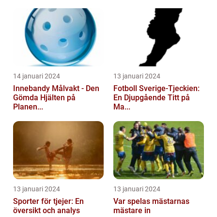
14 januari 2024
13 januari 2024
Innebandy Målvakt - Den
Fotboll Sverige-Tjeckien:
Gömda Hjälten på
En Djupgående Titt på
Planen...
Ma...
13 januari 2024
13 januari 2024
Sporter för tjejer: En
Var spelas mästarnas
översikt och analys
mästare in