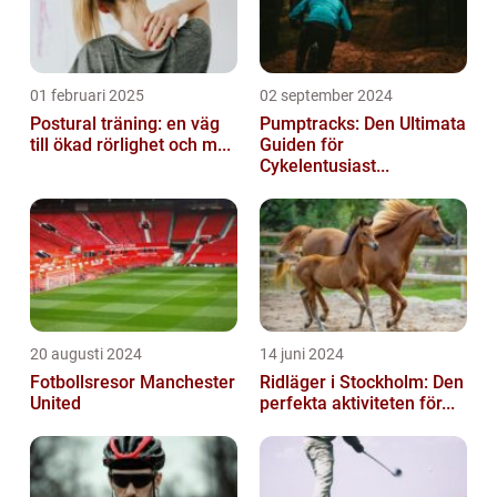
01 februari 2025
02 september 2024
Postural träning: en väg
Pumptracks: Den Ultimata
till ökad rörlighet och m...
Guiden för
Cykelentusiast...
20 augusti 2024
14 juni 2024
Fotbollsresor Manchester
Ridläger i Stockholm: Den
United
perfekta aktiviteten för...