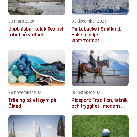
03 mars 2026
03 december 2025
Uppblåsbar kajak flexibel
Pulkabacke i Småland:
frihet på vattnet
Enkel glädje i
vinterformat...
28 november 2025
03 oktober 2025
Träning på ett gym på
Ridsport: Tradition, teknik
Öland
och trygghet i modern ...