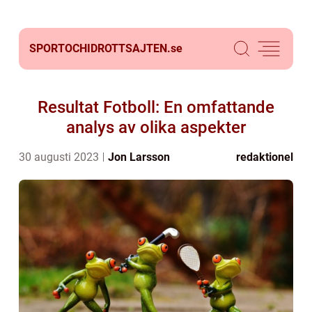
SPORTOCHIDROTTSAJTEN.
se
Resultat Fotboll: En omfattande
analys av olika aspekter
30 augusti 2023
Jon Larsson
redaktionel