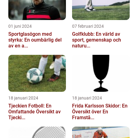
01 juni 2024
07 februari 2024
Sportglasögon med
Golfklubb: En värld av
styrka: En oumbärlig del
sport, gemenskap och
av en a...
naturu...
18 januari 2024
18 januari 2024
Tjeckien Fotboll: En
Frida Karlsson Skidor: En
Omfattande Översikt av
Översikt över En
Tjecki...
Framstå...