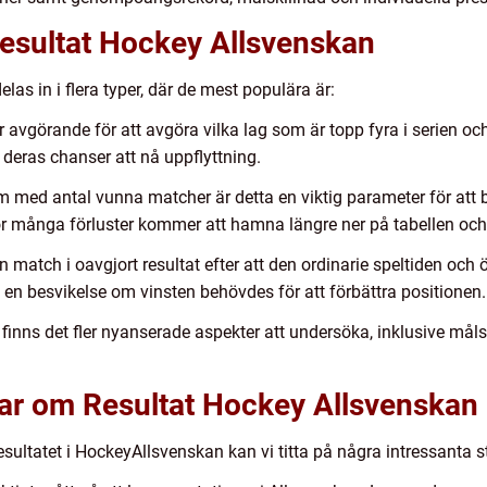
Resultat Hockey Allsvenskan
as in i flera typer, där de mest populära är:
 avgörande för att avgöra vilka lag som är topp fyra i serien oc
r deras chanser att nå uppflyttning.
om med antal vunna matcher är detta en viktig parameter för att
för många förluster kommer att hamna längre ner på tabellen och 
 match i oavgjort resultat efter att den ordinarie speltiden och ö
 en besvikelse om vinsten behövdes för att förbättra positionen.
finns det fler nyanserade aspekter att undersöka, inklusive måls
gar om Resultat Hockey Allsvenskan
resultatet i HockeyAllsvenskan kan vi titta på några intressanta st