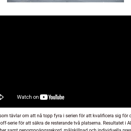
 tävlar om att nå topp fyra i serien för att kvalificera sig för d
ff-serie för att säkra de resterande två platserna. Resultatet 
her samt genompoängsrekord, målskillnad och individuella prest