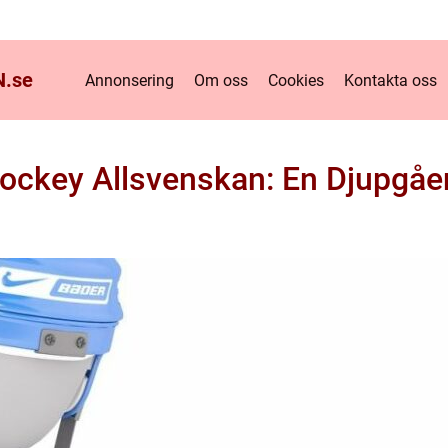
.
se
Annonsering
Om oss
Cookies
Kontakta oss
Hockey Allsvenskan: En Djupgåe