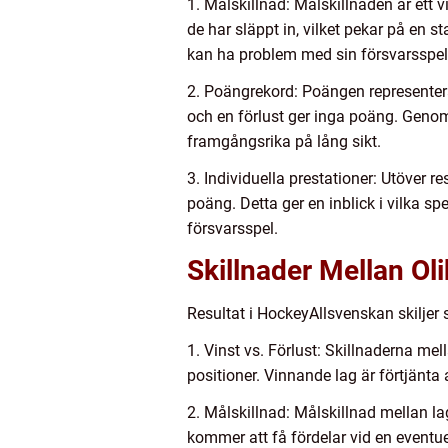
1. Målskillnad: Målskillnaden är ett v
de har släppt in, vilket pekar på en s
kan ha problem med sin försvarsspel
2. Poängrekord: Poängen representera
och en förlust ger inga poäng. Genom
framgångsrika på lång sikt.
3. Individuella prestationer: Utöver r
poäng. Detta ger en inblick i vilka s
försvarsspel.
Skillnader Mellan Ol
Resultat i HockeyAllsvenskan skiljer 
1. Vinst vs. Förlust: Skillnaderna me
positioner. Vinnande lag är förtjänta
2. Målskillnad: Målskillnad mellan l
kommer att få fördelar vid en eventu