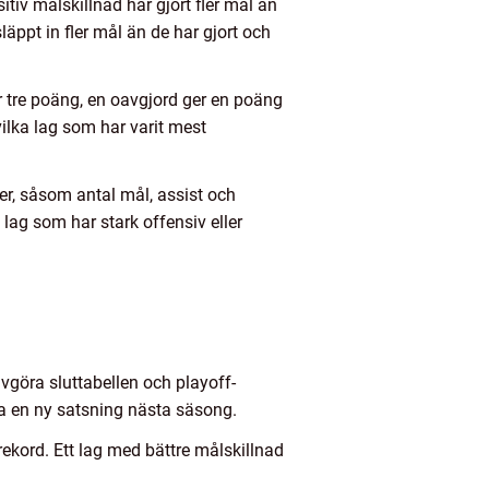
itiv målskillnad har gjort fler mål än
läppt in fler mål än de har gjort och
r tre poäng, en oavgjord ger en poäng
ilka lag som har varit mest
ner, såsom antal mål, assist och
lag som har stark offensiv eller
avgöra sluttabellen och playoff-
ra en ny satsning nästa säsong.
ekord. Ett lag med bättre målskillnad