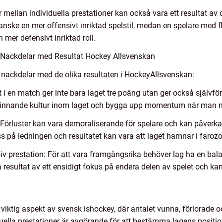
r mellan individuella prestationer kan också vara ett resultat av o
anske en mer offensivt inriktad spelstil, medan en spelare med f
 mer defensivt inriktad roll.
 Nackdelar med Resultat Hockey Allsvenskan
ch nackdelar med de olika resultaten i HockeyAllsvenskan:
i en match ger inte bara laget tre poäng utan ger också självför
 vinnande kultur inom laget och bygga upp momentum när man n
Förluster kan vara demoraliserande för spelare och kan påverka
ess på ledningen och resultatet kan vara att laget hamnar i farozo
iv prestation: För att vara framgångsrika behöver lag ha en bal
 resultat av ett ensidigt fokus på endera delen av spelet och kan
 viktig aspekt av svensk ishockey, där antalet vunna, förlorade
uella prestationer är avgörande för att bestämma lagens positio