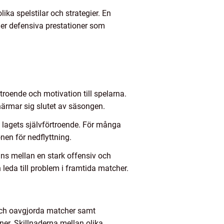
lika spelstilar och strategier. En
ler defensiva prestationer som
troende och motivation till spelarna.
ärmar sig slutet av säsongen.
 lagets självförtroende. För många
nen för nedflyttning.
ans mellan en stark offensiv och
 leda till problem i framtida matcher.
 och oavgjorda matcher samt
ner. Skillnaderna mellan olika