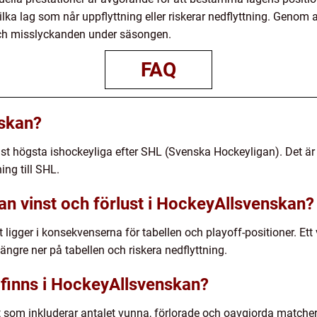
ka lag som når uppflyttning eller riskerar nedflyttning. Genom at
och misslyckanden under säsongen.
FAQ
skan?
t högsta ishockeyliga efter SHL (Svenska Hockeyligan). Det är 
ing till SHL.
an vinst och förlust i HockeyAllsvenskan?
t ligger i konsekvenserna för tabellen och playoff-positioner. Et
ängre ner på tabellen och riskera nedflyttning.
t finns i HockeyAllsvenskan?
 som inkluderar antalet vunna, förlorade och oavgjorda matcher.