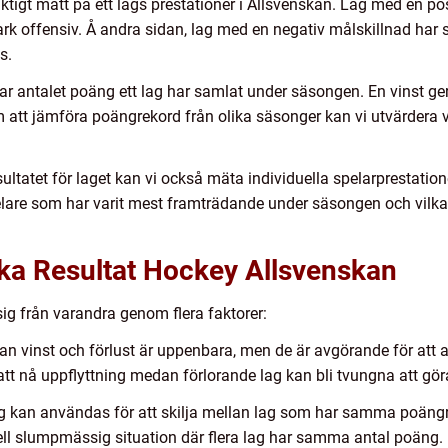
iktigt mått på ett lags prestationer i Allsvenskan. Lag med en pos
tark offensiv. Å andra sidan, lag med en negativ målskillnad har s
s.
r antalet poäng ett lag har samlat under säsongen. En vinst ge
 att jämföra poängrekord från olika säsonger kan vi utvärdera v
esultatet för laget kan vi också mäta individuella spelarprestatio
pelare som har varit mest framträdande under säsongen och vilka 
ika Resultat Hockey Allsvenskan
sig från varandra genom flera faktorer:
llan vinst och förlust är uppenbara, men de är avgörande för att 
 att nå uppflyttning medan förlorande lag kan bli tvungna att gö
ag kan användas för att skilja mellan lag som har samma poängr
ell slumpmässig situation där flera lag har samma antal poäng.