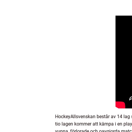
HockeyAllsvenskan består av 14 lag som
tio lagen kommer att kämpa i en playo
vunna, förlorade och oavgjorda matc