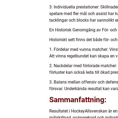
3. Individuella prestationer: Skillnade
spelare med fler mål och assist har k
tacklingar och blocks har sannolikt en
En Historisk Genomgång av För- och
Historiskt sett finns det både för- o
1. Fördelar med vunna matcher: Vinst 
Att vinna regelbundet kan skapa en
2. Nackdelar med förlorade matcher: 
förluster kan också leda till ökad pr
3. Balans mellan offensiv och defens
försvar. Underkända resultat kan vara
Sammanfattning:
Resultatet i HockeyAllsvenskan är en
målskillnad, poängrekord och individ