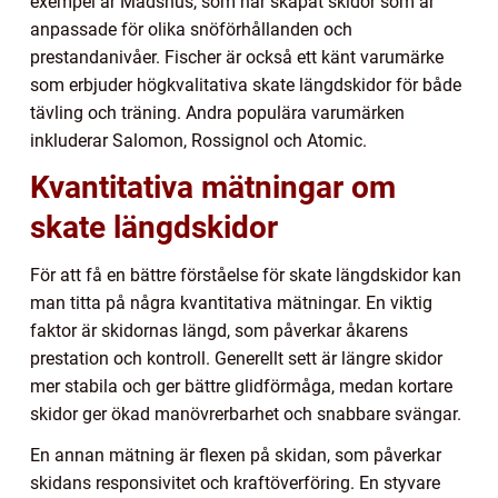
exempel är Madshus, som har skapat skidor som är
anpassade för olika snöförhållanden och
prestandanivåer. Fischer är också ett känt varumärke
som erbjuder högkvalitativa skate längdskidor för både
tävling och träning. Andra populära varumärken
inkluderar Salomon, Rossignol och Atomic.
Kvantitativa mätningar om
skate längdskidor
För att få en bättre förståelse för skate längdskidor kan
man titta på några kvantitativa mätningar. En viktig
faktor är skidornas längd, som påverkar åkarens
prestation och kontroll. Generellt sett är längre skidor
mer stabila och ger bättre glidförmåga, medan kortare
skidor ger ökad manövrerbarhet och snabbare svängar.
En annan mätning är flexen på skidan, som påverkar
skidans responsivitet och kraftöverföring. En styvare