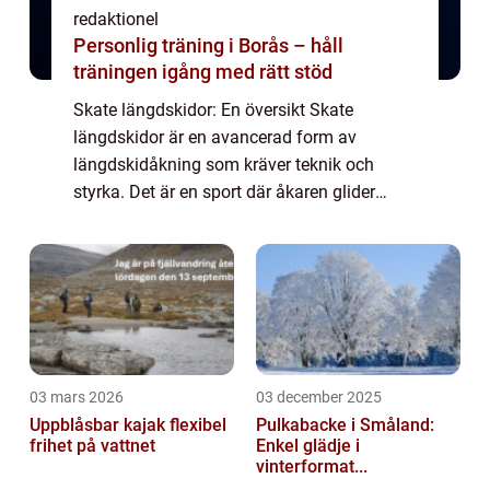
redaktionel
Personlig träning i Borås – håll
träningen igång med rätt stöd
Skate längdskidor: En översikt Skate
längdskidor är en avancerad form av
längdskidåkning som kräver teknik och
styrka. Det är en sport där åkaren glider
framåt genom att skjuta av sig med hjälp av
kraftiga stavtag, liknande rörelsen som
utförs vid sk...
03 mars 2026
03 december 2025
Uppblåsbar kajak flexibel
Pulkabacke i Småland:
frihet på vattnet
Enkel glädje i
vinterformat...