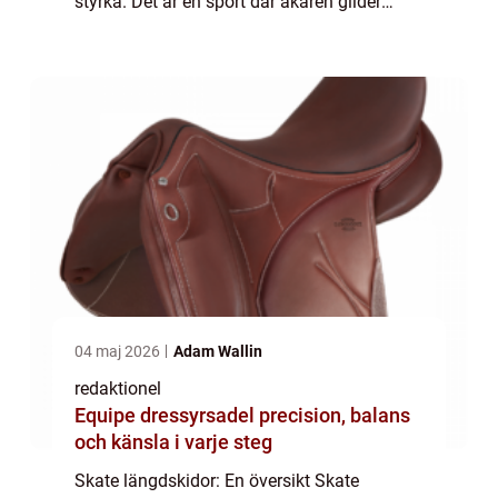
styrka. Det är en sport där åkaren glider
framåt genom att skjuta av sig med hjälp av
kraftiga stavtag, liknande rörelsen som
utförs vid sk...
04 maj 2026
Adam Wallin
redaktionel
Equipe dressyrsadel precision, balans
och känsla i varje steg
Skate längdskidor: En översikt Skate