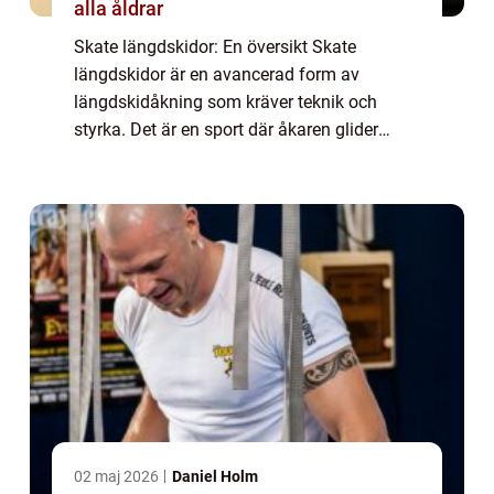
alla åldrar
Skate längdskidor: En översikt Skate
längdskidor är en avancerad form av
längdskidåkning som kräver teknik och
styrka. Det är en sport där åkaren glider
framåt genom att skjuta av sig med hjälp av
kraftiga stavtag, liknande rörelsen som
utförs vid sk...
02 maj 2026
Daniel Holm