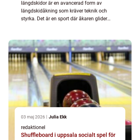
längdskidor är en avancerad form av
längdskidåkning som kräver teknik och
styrka. Det är en sport där åkaren glider
framåt genom att skjuta av sig med hjälp av
kraftiga stavtag, liknande rörelsen som
utförs vid sk...
03 maj 2026
Julia Ekk
redaktionel
Shuffleboard i uppsala socialt spel för