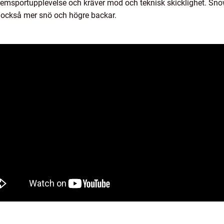
remsportupplevelse och kräver mod och teknisk skicklighet. Sn
 också mer snö och högre backar.