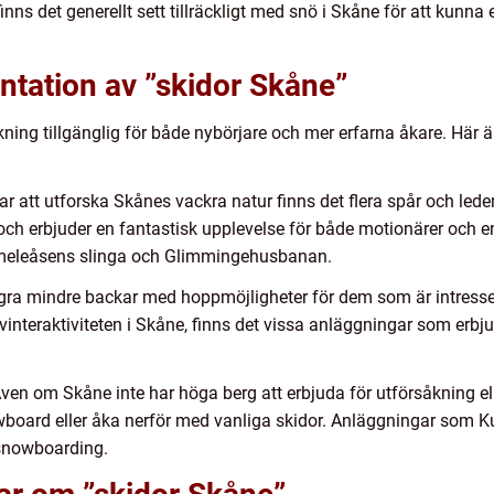
 finns det generellt sett tillräckligt med snö i Skåne för att kunn
ntation av ”skidor Skåne”
åkning tillgänglig för både nybörjare och mer erfarna åkare. Här 
ar att utforska Skånes vackra natur finns det flera spår och led
ch erbjuder en fantastisk upplevelse för både motionärer och e
omeleåsens slinga och Glimmingehusbanan.
gra mindre backar med hoppmöjligheter för dem som är intres
vinteraktiviteten i Skåne, finns det vissa anläggningar som erbj
en om Skåne inte har höga berg att erbjuda för utförsåkning el
oard eller åka nerför med vanliga skidor. Anläggningar som K
 snowboarding.