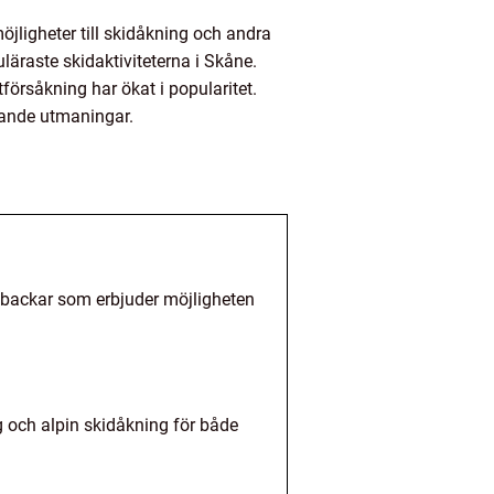
jligheter till skidåkning och andra
läraste skidaktiviteterna i Skåne.
örsåkning har ökat i popularitet.
nande utmaningar.
e backar som erbjuder möjligheten
g och alpin skidåkning för både