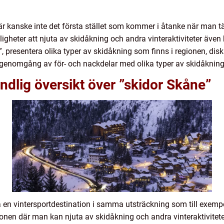
är kanske inte det första stället som kommer i åtanke när man tä
igheter att njuta av skidåkning och andra vinteraktiviteter även 
”, presentera olika typer av skidåkning som finns i regionen, dis
 genomgång av för- och nackdelar med olika typer av skidåkning
ndlig översikt över ”skidor Skåne”
a en vintersportdestination i samma utsträckning som till exempe
ionen där man kan njuta av skidåkning och andra vinteraktivite