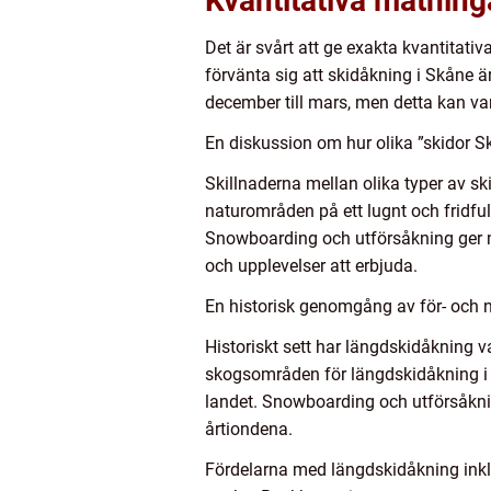
Kvantitativa mätning
Det är svårt att ge exakta kvantitati
förvänta sig att skidåkning i Skåne 
december till mars, men detta kan va
En diskussion om hur olika ”skidor Sk
Skillnaderna mellan olika typer av sk
naturområden på ett lugnt och fridfu
Snowboarding och utförsåkning ger mö
och upplevelser att erbjuda.
En historisk genomgång av för- och n
Historiskt sett har längdskidåkning v
skogsområden för längdskidåkning i r
landet. Snowboarding och utförsåkning
årtiondena.
Fördelarna med längdskidåkning inklu