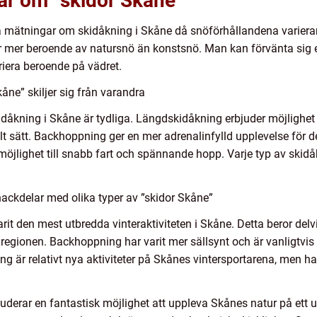
ar om ”skidor Skåne”
va mätningar om skidåkning i Skåne då snöförhållandena varierar f
är mer beroende av natursnö än konstsnö. Man kan förvänta sig 
riera beroende på vädret.
åne” skiljer sig från varandra
idåkning i Skåne är tydliga. Längdskidåkning erbjuder möjlighet
llt sätt. Backhoppning ger en mer adrenalinfylld upplevelse för
jlighet till snabb fart och spännande hopp. Varje typ av skidå
ackdelar med olika typer av ”skidor Skåne”
arit den mest utbredda vinteraktiviteten i Skåne. Detta beror del
egionen. Backhoppning har varit mer sällsynt och är vanligtvis 
 är relativt nya aktiviteter på Skånes vintersportarena, men har
derar en fantastisk möjlighet att uppleva Skånes natur på ett un