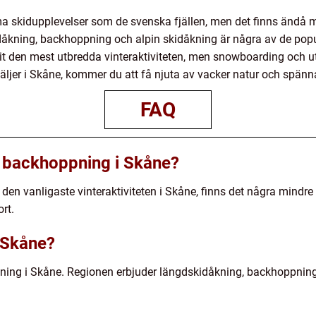
skidupplevelser som de svenska fjällen, men det finns ändå mö
idåkning, backhoppning och alpin skidåkning är några av de popu
 den mest utbredda vinteraktiviteten, men snowboarding och utf
väljer i Skåne, kommer du att få njuta av vacker natur och spän
FAQ
ll backhoppning i Skåne?
den vanligaste vinteraktiviteten i Skåne, finns det några mindr
rt.
i Skåne?
idåkning i Skåne. Regionen erbjuder längdskidåkning, backhoppnin