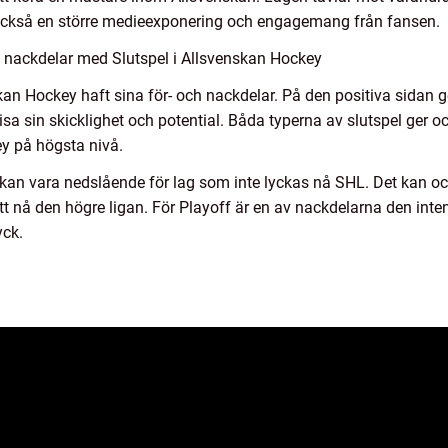
s också en större medieexponering och engagemang från fansen.
 nackdelar med Slutspel i Allsvenskan Hockey
nskan Hockey haft sina för- och nackdelar. På den positiva sidan 
isa sin skicklighet och potential. Båda typerna av slutspel ger 
y på högsta nivå.
 kan vara nedslående för lag som inte lyckas nå SHL. Det kan o
t nå den högre ligan. För Playoff är en av nackdelarna den int
yck.