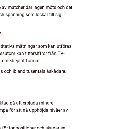
e av matcher där lagen möts och det
ch spänning som lockar till sig
y
antitativa mätningar som kan utföras.
essutom kan tittarsiffror från TV-
ka medieplattformar.
als och ibland tusentals åskådare.
iktad på att erbjuda mindre
ämpa för att nå upphöjda nivåer av
a för toppositioner och skapar en