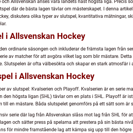
ge och Allsvenskan anses vara landets näst högsta liga. Precis s
spel där de bästa lagen tävlar om mästerskapet. I denna artikel
key, diskutera olika typer av slutspel, kvantitativa mätningar, s
ar.
el i Allsvenskan Hockey
 den ordinarie säsongen och inkluderar de främsta lagen från se
n serie av matcher för att avgöra vilket lag som blir mästare. Det
e. Slutspelen är ofta välbesökta och skapar en stark atmosfär i 
spel i Allsvenskan Hockey
per av slutspel: Kvalserien och Playoff. Kvalserien är en serie m
den högsta ligan (SHL) tävlar om en plats i SHL. Playoff är istä
till en mästare. Båda slutspelet genomförs på ett sätt som är 
ensiv serie där lag från Allsvenskan slåss mot lag från SHL för at
 lagen och sätter press på spelarna att prestera på sin bästa niv
ns för mindre framstående lag att kämpa sig upp till den högre 