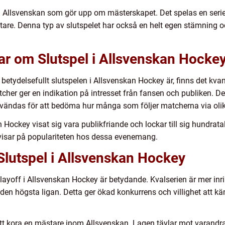
ån Allsvenskan som gör upp om mästerskapet. Det spelas en seri
tare. Denna typ av slutspelet har också en helt egen stämning o
ar om Slutspel i Allsvenskan Hocke
 betydelsefullt slutspelen i Allsvenskan Hockey är, finns det kv
matcher ger en indikation på intresset från fansen och publiken. D
vändas för att bedöma hur många som följer matcherna via oli
an Hockey visat sig vara publikfriande och lockar till sig hundrat
h visar på populariteten hos dessa evenemang.
Slutspel i Allsvenskan Hockey
layoff i Allsvenskan Hockey är betydande. Kvalserien är mer inr
den högsta ligan. Detta ger ökad konkurrens och villighet att k
 att kora en mästare inom Allsvenskan. Lagen tävlar mot varandr