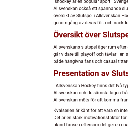
Ishockey är en populär sport i Sveri
Allsvenskan också ett spännande slut
översikt av Slutspel i Allsvenskan Hoc
genomgång av deras för- och nackdel
Översikt över Slutsp
Allsvenskans slutspel äger rum efter
går vidare till playoff och tävlar i e
både hängivna fans och casual tittar
Presentation av Slut
I Allsvenskan Hockey finns det två ty
Allsvenskan och de sämsta lagen från 
Allsvenskan möts för att komma fram 
Kvalserien är känt för att vara en int
Det är en stark motivationsfaktor för
bland fansen eftersom det ger en cha