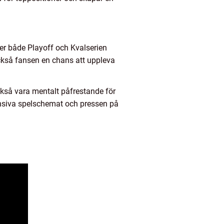
ger både Playoff och Kvalserien
också fansen en chans att uppleva
ckså vara mentalt påfrestande för
ensiva spelschemat och pressen på