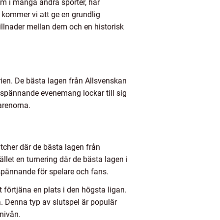
om i många andra sporter, har
 kommer vi att ge en grundlig
killnader mellan dem och en historisk
rien. De bästa lagen från Allsvenskan
ta spännande evenemang lockar till sig
arenorna.
atcher där de bästa lagen från
llet en turnering där de bästa lagen i
spännande för spelare och fans.
t förtjäna en plats i den högsta ligan.
å. Denna typ av slutspel är populär
nivån.