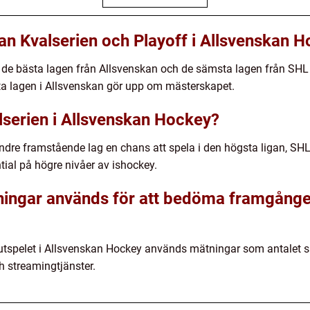
lan Kvalserien och Playoff i Allsvenskan 
r de bästa lagen från Allsvenskan och de sämsta lagen från SHL
sta lagen i Allsvenskan gör upp om mästerskapet.
lserien i Allsvenskan Hockey?
indre framstående lag en chans att spela i den högsta ligan, SH
ntial på högre nivåer av ishockey.
tningar används för att bedöma framgången
spelet i Allsvenskan Hockey används mätningar som antalet såld
ch streamingtjänster.