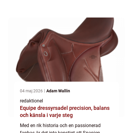
kommer vi att ge en grundlig översikt över
Spaniens fotboll samt utforska olika typer
av fotbo...
04 maj 2026
Adam Wallin
redaktionel
Equipe dressyrsadel precision, balans
och känsla i varje steg
Med en rik historia och en passionerad
fanbas är det inte konstigt att Spanien