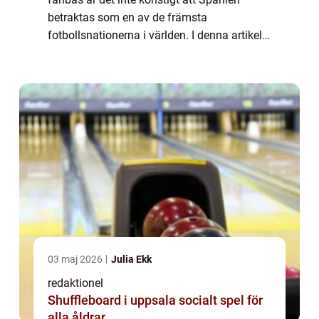
betraktas som en av de främsta
fotbollsnationerna i världen. I denna artikel
kommer vi att ge en grundlig översikt över
Spaniens fotboll samt utforska olika typer
av fotbo...
03 maj 2026
Julia Ekk
redaktionel
Shuffleboard i uppsala socialt spel för
alla åldrar