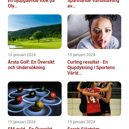
En djupgående look på
Spännande Världstävling
Oly...
av...
16 januari 2024
15 januari 2024
Årsta Golf: En Översikt
Curling resultat - En
och Undersökning
Djupdykning i Sportens
Värld...
15 januari 2024
15 januari 2024