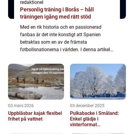
redaktionel
Personlig träning i Borås – håll
träningen igång med rätt stöd
Med en rik historia och en passionerad
fanbas är det inte konstigt att Spanien
betraktas som en av de främsta
fotbollsnationerna i världen. I denna artikel
kommer vi att ge en grundlig översikt över
Spaniens fotboll samt utforska olika typer
av fotbo...
03 mars 2026
03 december 2025
Uppblåsbar kajak flexibel
Pulkabacke i Småland:
frihet på vattnet
Enkel glädje i
vinterformat...