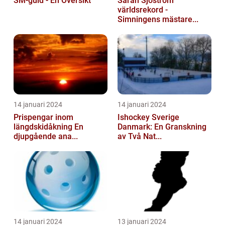
SM-guld - En Översikt
Sarah Sjöström
världsrekord -
Simningens mästare...
14 januari 2024
14 januari 2024
Prispengar inom
Ishockey Sverige
längdskidåkning En
Danmark: En Granskning
djupgående ana...
av Två Nat...
14 januari 2024
13 januari 2024