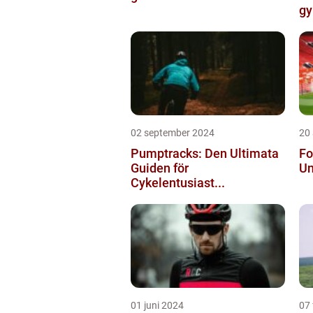
gy
02 september 2024
20
Pumptracks: Den Ultimata
Fo
Guiden för
Un
Cykelentusiast...
01 juni 2024
07 