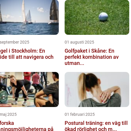
 september 2025
01 augusti 2025
gel i Stockholm: En
Golfpaket i Skåne: En
ide till att navigera och
perfekt kombination av
utman...
 maj 2025
01 februari 2025
forska
Postural träning: en väg till
äningsmöjligheterna på
ökad rörlighet och m...