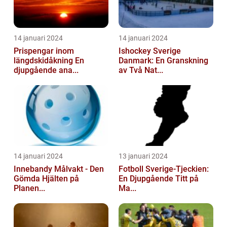
14 januari 2024
14 januari 2024
Prispengar inom
Ishockey Sverige
längdskidåkning En
Danmark: En Granskning
djupgående ana...
av Två Nat...
14 januari 2024
13 januari 2024
Innebandy Målvakt - Den
Fotboll Sverige-Tjeckien:
Gömda Hjälten på
En Djupgående Titt på
Planen...
Ma...