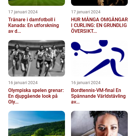
17 januari 2024
17 januari 2024
Tränare i damfotboll i
HUR MÅNGA OMGÅNGAR
Kanada: En utforskning
I CURLING: EN GRUNDLIG
av d...
ÖVERSIKT...
16 januari 2024
16 januari 2024
Olympiska spelen grenar:
Bordtennis-VM-final En
En djupgående look på
Spännande Världstävling
Oly...
av...