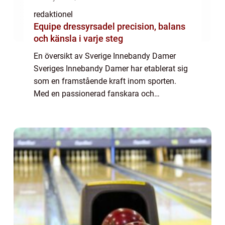
redaktionel
Equipe dressyrsadel precision, balans
och känsla i varje steg
En översikt av Sverige Innebandy Damer
Sveriges Innebandy Damer har etablerat sig
som en framstående kraft inom sporten.
Med en passionerad fanskara och
exceptionella atleter, har laget bidragit till att
sätta Sverige på kartan inom
innebandyvärlden....