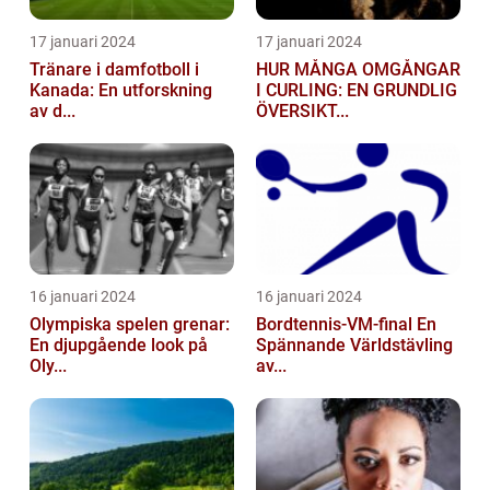
17 januari 2024
17 januari 2024
Tränare i damfotboll i
HUR MÅNGA OMGÅNGAR
Kanada: En utforskning
I CURLING: EN GRUNDLIG
av d...
ÖVERSIKT...
16 januari 2024
16 januari 2024
Olympiska spelen grenar:
Bordtennis-VM-final En
En djupgående look på
Spännande Världstävling
Oly...
av...