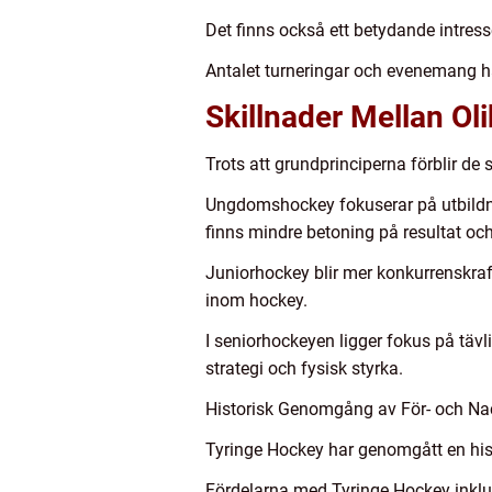
Det finns också ett betydande intress
Antalet turneringar och evenemang har
Skillnader Mellan Ol
Trots att grundprinciperna förblir de
Ungdomshockey fokuserar på utbildnin
finns mindre betoning på resultat och
Juniorhockey blir mer konkurrenskraft
inom hockey.
I seniorhockeyen ligger fokus på tävl
strategi och fysisk styrka.
Historisk Genomgång av För- och Na
Tyringe Hockey har genomgått en hist
Fördelarna med Tyringe Hockey inklud