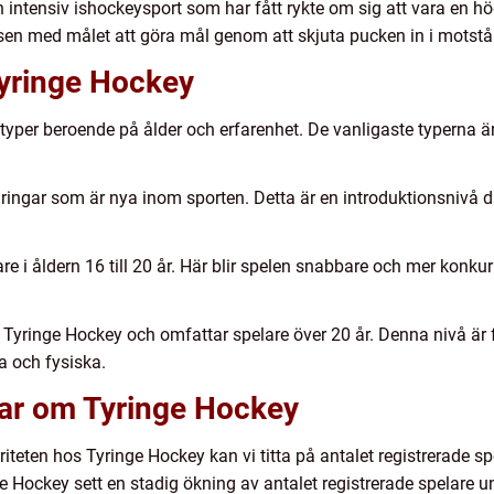
ntensiv ishockeysport som har fått rykte om sig att vara en högk
isen med målet att göra mål genom att skjuta pucken in i motst
Tyringe Hockey
 typer beroende på ålder och erfarenhet. De vanligaste typerna
ngar som är nya inom sporten. Detta är en introduktionsnivå dä
re i åldern 16 till 20 år. Här blir spelen snabbare och mer konkur
Tyringe Hockey och omfattar spelare över 20 år. Denna nivå är f
a och fysiska.
gar om Tyringe Hockey
eten hos Tyringe Hockey kan vi titta på antalet registrerade spe
e Hockey sett en stadig ökning av antalet registrerade spelare u