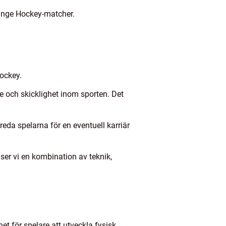
yringe Hockey-matcher.
Hockey.
 och skicklighet inom sporten. Det
eda spelarna för en eventuell karriär
ser vi en kombination av teknik,
t för spelare att utveckla fysisk