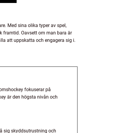
e. Med sina olika typer av spel,
ark framtid. Oavsett om man bara är
alla att uppskatta och engagera sig i.
gdomshockey fokuserar på
key är den högsta nivån och
på sig skyddsutrustning och