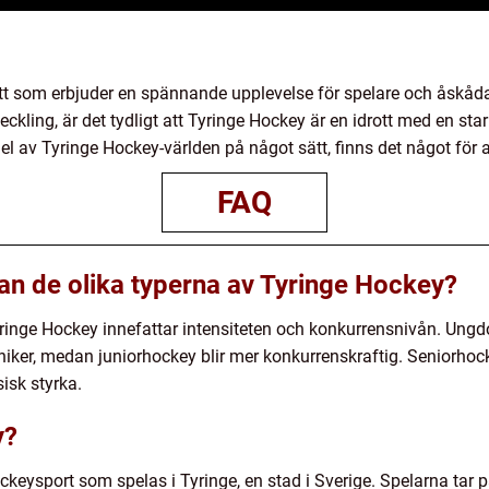
tt som erbjuder en spännande upplevelse för spelare och åskådar
eckling, är det tydligt att Tyringe Hockey är en idrott med en st
i del av Tyringe Hockey-världen på något sätt, finns det något för 
FAQ
lan de olika typerna av Tyringe Hockey?
yringe Hockey innefattar intensiteten och konkurrensnivån. Un
iker, medan juniorhockey blir mer konkurrenskraftig. Seniorhoc
isk styrka.
y?
ckeysport som spelas i Tyringe, en stad i Sverige. Spelarna tar 