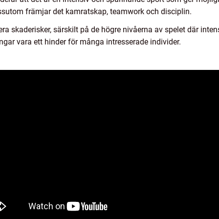
essutom främjar det kamratskap, teamwork och disciplin.
a skaderisker, särskilt på de högre nivåerna av spelet där inte
ngar vara ett hinder för många intresserade individer.