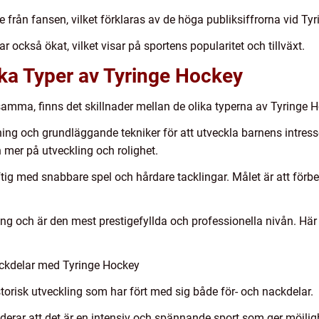
e från fansen, vilket förklaras av de höga publiksiffrorna vid T
 också ökat, vilket visar på sportens popularitet och tillväxt.
ika Typer av Tyringe Hockey
 samma, finns det skillnader mellan de olika typerna av Tyringe 
g och grundläggande tekniker för att utveckla barnens intresse
 mer på utveckling och rolighet.
ig med snabbare spel och hårdare tacklingar. Målet är att förber
ing och är den mest prestigefyllda och professionella nivån. Här 
ckdelar med Tyringe Hockey
orisk utveckling som har fört med sig både för- och nackdelar.
erar att det är en intensiv och spännande sport som ger möjlighe