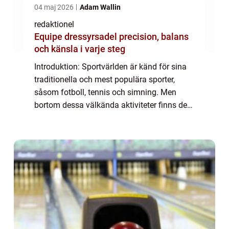
04 maj 2026
Adam Wallin
redaktionel
Equipe dressyrsadel precision, balans
och känsla i varje steg
Introduktion: Sportvärlden är känd för sina
traditionella och mest populära sporter,
såsom fotboll, tennis och simning. Men
bortom dessa välkända aktiviteter finns det
en hel värld av udda sporter som väntar på
att upptäckas. I denna artikel kommer v...