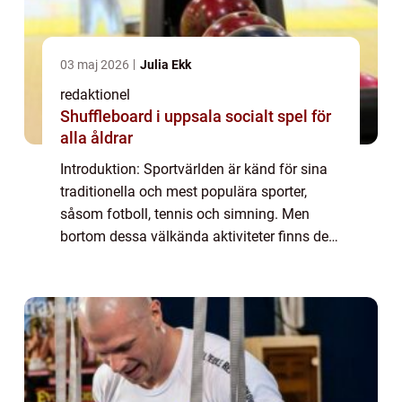
03 maj 2026
Julia Ekk
redaktionel
Shuffleboard i uppsala socialt spel för
alla åldrar
Introduktion: Sportvärlden är känd för sina
traditionella och mest populära sporter,
såsom fotboll, tennis och simning. Men
bortom dessa välkända aktiviteter finns det
en hel värld av udda sporter som väntar på
att upptäckas. I denna artikel kommer v...