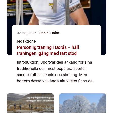
02 maj 2026
Daniel Holm
redaktionel
Personlig träning i Borås – håll
träningen igång med rätt stöd
Introduktion: Sportvärlden är känd för sina
traditionella och mest populära sporter,
såsom fotboll, tennis och simning. Men
bortom dessa välkända aktiviteter finns det
en hel värld av udda sporter som väntar på
att upptäckas. I denna artikel kommer v...