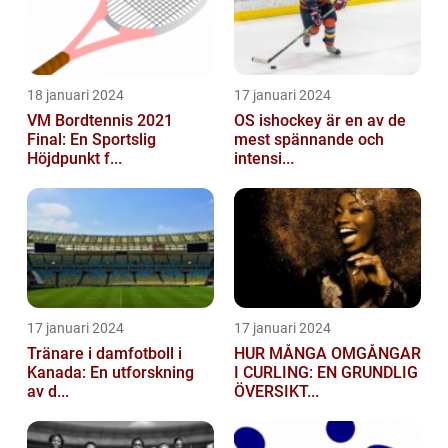
18 januari 2024
17 januari 2024
VM Bordtennis 2021
OS ishockey är en av de
Final: En Sportslig
mest spännande och
Höjdpunkt f...
intensi...
17 januari 2024
17 januari 2024
Tränare i damfotboll i
HUR MÅNGA OMGÅNGAR
Kanada: En utforskning
I CURLING: EN GRUNDLIG
av d...
ÖVERSIKT...