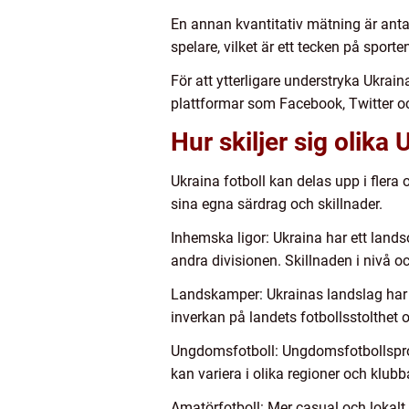
En annan kvantitativ mätning är antale
spelare, vilket är ett tecken på spor
För att ytterligare understryka Ukrai
plattformar som Facebook, Twitter oc
Hur skiljer sig olika 
Ukraina fotboll kan delas upp i flera
sina egna särdrag och skillnader.
Inhemska ligor: Ukraina har ett lan
andra divisionen. Skillnaden i nivå 
Landskamper: Ukrainas landslag har en
inverkan på landets fotbollsstolthet o
Ungdomsfotboll: Ungdomsfotbollsprogr
kan variera i olika regioner och klubb
Amatörfotboll: Mer casual och lokalt 