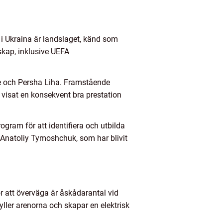
t i Ukraina är landslaget, känd som
rskap, inklusive UEFA
ue och Persha Liha. Framstående
visat en konsekvent bra prestation
ogram för att identifiera och utbilda
 Anatoliy Tymoshchuk, som har blivit
tor att överväga är åskådarantal vid
ller arenorna och skapar en elektrisk