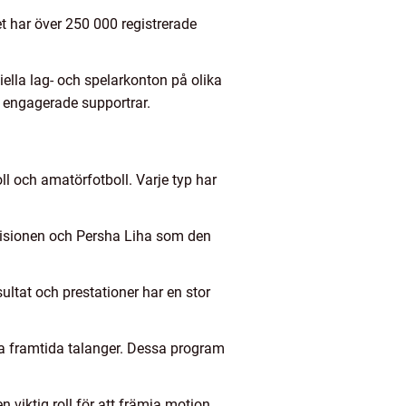
et har över 250 000 registrerade
iella lag- och spelarkonton på olika
h engagerade supportrar.
ll och amatörfotboll. Varje typ har
visionen och Persha Liha som den
ultat och prestationer har en stor
la framtida talanger. Dessa program
 viktig roll för att främja motion,