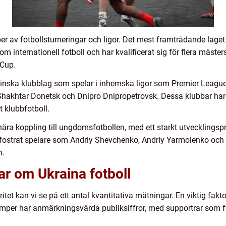
per av fotbollsturneringar och ligor. Det mest framträdande lage
nom internationell fotboll och har kvalificerat sig för flera mäste
 Cup.
rainska klubblag som spelar i inhemska ligor som Premier Leag
Shakhtar Donetsk och Dnipro Dnipropetrovsk. Dessa klubbar har 
t klubbfotboll.
nära koppling till ungdomsfotbollen, med ett starkt utvecklingspr
 fostrat spelare som Andriy Shevchenko, Andriy Yarmolenko och
n.
ar om Ukraina fotboll
ritet kan vi se på ett antal kvantitativa mätningar. En viktig fak
mper har anmärkningsvärda publiksiffror, med supportrar som fy