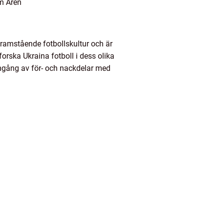
om Åren
framstående fotbollskultur och är
orska Ukraina fotboll i dess olika
omgång av för- och nackdelar med