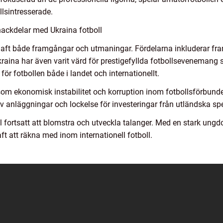
lsintresserade.
nackdelar med Ukraina fotboll
 haft både framgångar och utmaningar. Fördelarna inkluderar f
Ukraina har även varit värd för prestigefyllda fotbollsevenema
et för fotbollen både i landet och internationellt.
om ekonomisk instabilitet och korruption inom fotbollsförbunde
av anläggningar och lockelse för investeringar från utländska sp
ll fortsatt att blomstra och utveckla talanger. Med en stark un
aft att räkna med inom internationell fotboll.