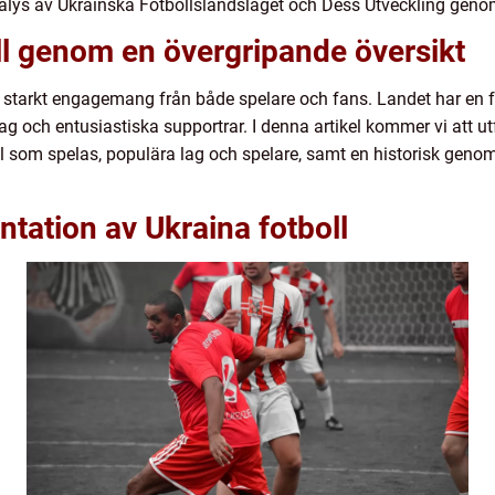
nalys av Ukrainska Fotbollslandslaget och Dess Utveckling gen
ll genom en övergripande översikt
och starkt engagemang från både spelare och fans. Landet har en 
ag och entusiastiska supportrar. I denna artikel kommer vi att utf
oll som spelas, populära lag och spelare, samt en historisk gen
tation av Ukraina fotboll