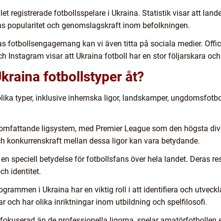
t registrerade fotbollsspelare i Ukraina. Statistik visar att land
tens popularitet och genomslagskraft inom befolkningen.
nas fotbollsengagemang kan vi även titta på sociala medier. Offic
h Instagram visar att Ukraina fotboll har en stor följarskara oc
Ukraina fotbollstyper åt?
 olika typer, inklusive inhemska ligor, landskamper, ungdomsfotbo
dsomfattande ligsystem, med Premier League som den högsta di
och konkurrenskraft mellan dessa ligor kan vara betydande.
 speciell betydelse för fotbollsfans över hela landet. Deras res
ch identitet.
ammen i Ukraina har en viktig roll i att identifiera och utveck
ar och har olika inriktningar inom utbildning och spelfilosofi.
fokuserad än de professionella ligorna, spelar amatörfotbollen en