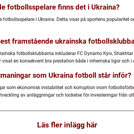
 fotbollsspelare finns det i Ukraina?
e fotbollsspelare i Ukraina. Detta visar på sportens popularite
mest framstående ukrainska fotbollsklubb
ainska fotbollsklubbarna inkluderar FC Dynamo Kyiv, Shakhtar
visat en konsekvent bra prestation både i inhemska ligor och i 
tmaningar som Ukraina fotboll står inför?
ngar som ekonomisk instabilitet och korruption inom fotbollsför
utveckling av anläggningar och lockelse för investeringar från u
Läs fler inlägg här