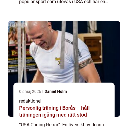
populär sport som utövas i USA och har en
lång och rik historia. Curling i USA har sitt
ursprung i...
02 maj 2026
Daniel Holm
redaktionel
Personlig träning i Borås – håll
träningen igång med rätt stöd
”USA Curling Herrar”: En översikt av denna