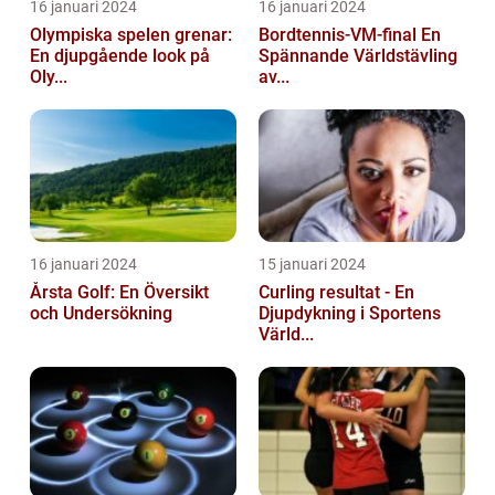
16 januari 2024
16 januari 2024
Olympiska spelen grenar:
Bordtennis-VM-final En
En djupgående look på
Spännande Världstävling
Oly...
av...
16 januari 2024
15 januari 2024
Årsta Golf: En Översikt
Curling resultat - En
och Undersökning
Djupdykning i Sportens
Värld...