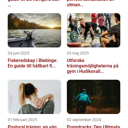
...
utman...
04 juni 2025
05 maj 2025
Fiskeredskap i Blekinge:
Utforska
En guide till hållbart fi...
träningsmöjligheterna på
gym i Hudiksvall...
01 februari 2025
02 september 2024
Postural träning: en väg
Pumptracks: Den Ultimata