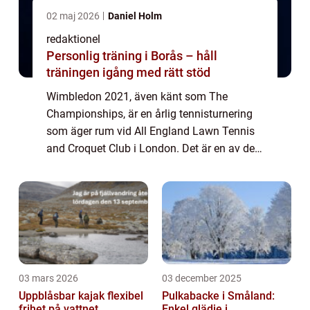
02 maj 2026
Daniel Holm
redaktionel
Personlig träning i Borås – håll
träningen igång med rätt stöd
Wimbledon 2021, även känt som The
Championships, är en årlig tennisturnering
som äger rum vid All England Lawn Tennis
and Croquet Club i London. Det är en av de
mest prestigefyllda och äldsta
tennisturneringarna i världen och har en rik
historia och ...
03 mars 2026
03 december 2025
Uppblåsbar kajak flexibel
Pulkabacke i Småland:
frihet på vattnet
Enkel glädje i