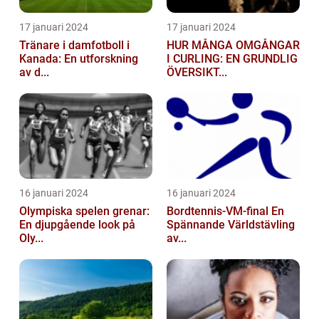
17 januari 2024
17 januari 2024
Tränare i damfotboll i
HUR MÅNGA OMGÅNGAR
Kanada: En utforskning
I CURLING: EN GRUNDLIG
av d...
ÖVERSIKT...
16 januari 2024
16 januari 2024
Olympiska spelen grenar:
Bordtennis-VM-final En
En djupgående look på
Spännande Världstävling
Oly...
av...