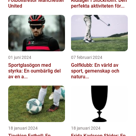
Fotbollsresor Manchester
Ridläger i Stockholm: Den
United
perfekta aktiviteten för...
01 juni 2024
07 februari 2024
Sportglasögon med
Golfklubb: En värld av
styrka: En oumbärlig del
sport, gemenskap och
av en a...
naturu...
18 januari 2024
18 januari 2024
Tjeckien Fotboll: En
Frida Karlsson Skidor: En