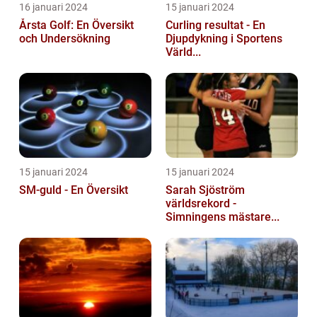
16 januari 2024
15 januari 2024
Årsta Golf: En Översikt
Curling resultat - En
och Undersökning
Djupdykning i Sportens
Värld...
15 januari 2024
15 januari 2024
SM-guld - En Översikt
Sarah Sjöström
världsrekord -
Simningens mästare...