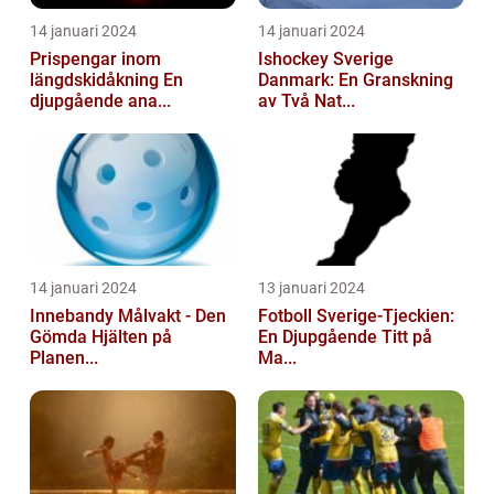
14 januari 2024
14 januari 2024
Prispengar inom
Ishockey Sverige
längdskidåkning En
Danmark: En Granskning
djupgående ana...
av Två Nat...
14 januari 2024
13 januari 2024
Innebandy Målvakt - Den
Fotboll Sverige-Tjeckien:
Gömda Hjälten på
En Djupgående Titt på
Planen...
Ma...